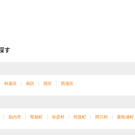
探す
秋葉区
南区
西区
西蒲区
胎内市
聖籠町
弥彦村
阿賀町
関川村
粟島浦村