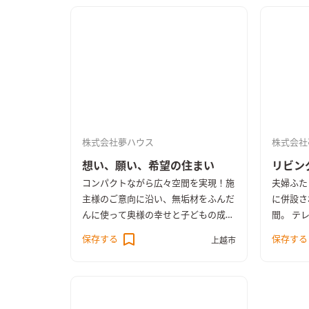
株式会社夢ハウス
株式会社
想い、願い、希望の住まい
リビン
コンパクトながら広々空間を実現！施
夫婦ふた
主様のご意向に沿い、無垢材をふんだ
に併設さ
んに使って奥様の幸せと子どもの成長
間。 テ
を願い、家族が健やかで安らげる居住
を採り込
保存する
保存する
上越市
空間となるよう仕上げました。
の工法に
も暖かく
ました。