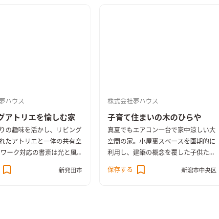
夢ハウス
株式会社夢ハウス
グアトリエを愉しむ家
子育て住まいの木のひらや
りの趣味を活かし、リビング
真夏でもエアコン一台で家中涼しい大
れたアトリエと一体の共有空
空間の家。小屋裏スペースを画期的に
レワーク対応の書斎は光と風
利用し、建築の概念を覆した子供たち
む自然共生型。 オリジナル
のスペースを実現。ワンフロアであり
保存する
新発田市
新潟市中央区
より、暖房一台で家中どこで
ながら学習や遊び・睡眠スペースを独
温度差がない住まいを実現し
立させた家。