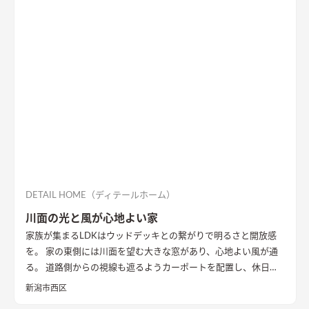
DETAIL HOME（ディテールホーム）
川面の光と風が心地よい家
家族が集まるLDKはウッドデッキとの繋がりで明るさと開放感
を。 家の東側には川面を望む大きな窓があり、心地よい風が通
る。 道路側からの視線も遮るようカーポートを配置し、休日に
は気心のしれた友人を招きウッドデッキでBBQ。 お酒を飲みな
新潟市西区
がら語らい、泊まっていけるようゲストルームも配置した。 水