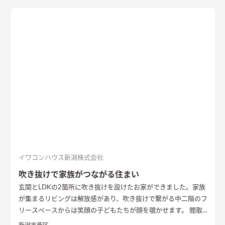
回りの動線は家族・友人も気兼ねなく使えるようこだわり、各所
に収納を配置し片付けやすい工夫ができた。 開放感や収納計画
など見どころが詰まったお家となりました。
エコカラットと間
接照明でおしゃれな玄関
家の顔になる玄関には、間接照明を当
てた新柄エコカラット/ディニタを採用。採光も踏まえ窓も設置
した。
間接照明で映えるアクセントウォール
木目が好きなお施
主様が選んだレッドシダーの木パネル。間接照明を当てると陰
影が映えるデザイン。
ロールスクリーンで仕切れるゲストルーム
奥の空間はロールスクリーンで仕切れるゲストルーム。フロー
リングにすることで普段は広々リビングになる。キッチンとダ
イニングはカフェのような雰囲気を演出。
イワコンハウス新潟株式会社
吹き抜けで家族がつながる住まい
玄関とLDKの2箇所に吹き抜けを設けたお家ができました。家族
が集まるリビングは解放感があり、吹き抜けで繋がる中二階のフ
リースペースからは笑顔の子どもたちが顔を覗かせます。 間取
りは家事のしやすさを考え、キッチンから各お部屋への動線が