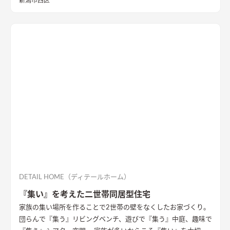
新潟市西区
短くなるように設計しました。天然石と無垢材で造作した無添
加住宅オリジナルキッチンや洗面台、無垢の室内建具などは、
漆喰壁や無垢フローリングとの相性もバッチリ。 室内全体に統
一感があり、優しく温かみを感じられます。
DETAIL HOME（ディテールホーム）
『集い』を考えた二世帯同居型住宅
家族の集い場所を作ることで2世帯の壁をなくしたお家づくり。
団らんで『集う』リビングベンチ、遊びで『集う』中庭、趣味で