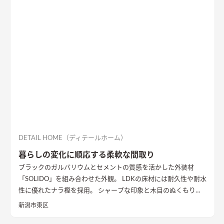
木目を広い面積に使うことで品の中に温かみのある空間ができ
ました。
DETAIL HOME（ディテールホーム）
暮らしの変化に順応する柔軟な間取り
ブラックのガルバリウムとセメントの質感を活かした外装材
「SOLIDO」を組み合わせた外観。 LDKの床材には耐久性や耐水
性に優れたナラ樫を採用。 シャープな印象と木目のぬくもりが
調和した飽きのこない空間デザインに仕上げました。 リビング
新潟市東区
の勾配天井には格子と間接照明をあしらいました。 玄関ポーチ