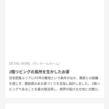
DETAIL HOME（ディテールホーム）
2階リビングの長所を生かしたお家
住宅密集エリアに43坪の敷地という条件のなか、隣家との距離
を感じず、開放感のある家づくりを目指し設計しました。 2階リ
ビングであることを最大限活用し、視界が抜ける方向に大開口
を設置することで眺望を確保。 リビング・ダイニング上部を全
て勾配天井にすることで開放的な大空間作りました。 インテリ
アはブラックを随所に使うことで空間を引き締め、赤みのある