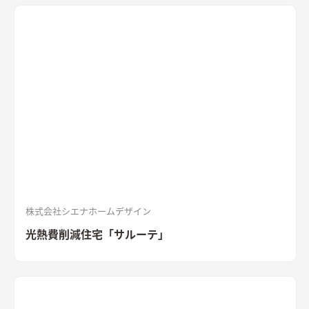
はヘキサゴンスタイルに。 懐かしさと新しさを兼ね備えた個性
的なデザインが魅力の住まい。
質感を活かした外装材
「SOLIDO」を組み合わせた外観
ブラックのガルバリウム鋼板と
セメントの質感を活かした外装材「SOLIDO」を組み合わせた立
体的な外観。シンボルツリーはハナミズキ
シャープな印象と木
目のぬくもりが調和したLDK
和室と隣接したLDK。シャープな
印象と木目のぬくもりが調和した飽きのこない空間デザイン。
LDKの床材に耐久性や耐水性に優れたナラ樫を採用。
セメント
の質感が重厚感のあるキッチン
キッチン背面にも外壁と同じ
「SOLIDO」を施工。セメントの質感が重厚感を演出
株式会社シエナホームデザイン
光熱費削減住宅「サルーテ」