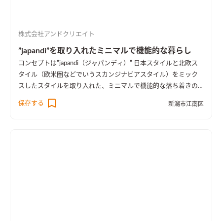
株式会社アンドクリエイト
”japandi”を取り入れたミニマルで機能的な暮らし
コンセプトは”japandi（ジャパンディ）” 日本スタイルと北欧ス
タイル（欧米圏などでいうスカンジナビアスタイル）をミック
スしたスタイルを取り入れた、ミニマルで機能的な落ち着きの
ある空間になっています。 1階で暮らしが完結し、家族の成長に
保存する
新潟市江南区
合わせ可変していくフォーメーション・ハウスです。