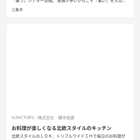
『集う』シアター空間。 家族が多いからこそ『集い』を大切に
したお家になっています。
三条市
H.FACTORY／株式会社 橋本技建
お料理が楽しくなる北欧スタイルのキッチン
北欧スタイルのＬＤＫ、トリプルワイドＩＨで毎日のお料理が