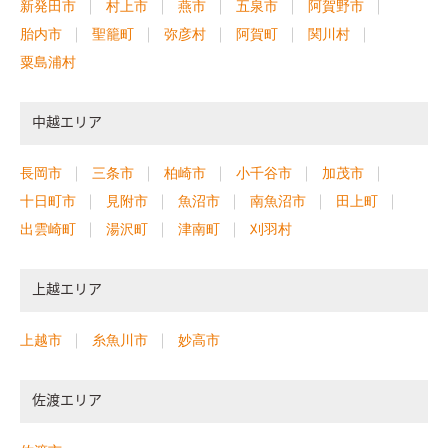
新発田市
村上市
燕市
五泉市
阿賀野市
胎内市
聖籠町
弥彦村
阿賀町
関川村
粟島浦村
中越エリア
長岡市
三条市
柏崎市
小千谷市
加茂市
十日町市
見附市
魚沼市
南魚沼市
田上町
出雲崎町
湯沢町
津南町
刈羽村
上越エリア
上越市
糸魚川市
妙高市
佐渡エリア