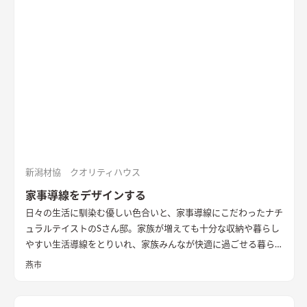
新潟材協 クオリティハウス
家事導線をデザインする
日々の生活に馴染む優しい色合いと、家事導線にこだわったナチ
ュラルテイストのSさん邸。家族が増えても十分な収納や暮らし
やすい生活導線をとりいれ、家族みんなが快適に過ごせる暮ら
しを実現させました。キッチンを中心に１階をぐるっと１周出
燕市
来るように全体を繋げ、掃除や洗濯、料理などの家事の負担を軽
減できるようプランをしました。