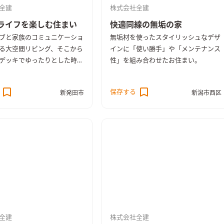
全建
株式会社全建
ライフを楽しむ住まい
快適同線の無垢の家
ブと家族のコミュニケーショ
無垢材を使ったスタイリッシュなデザ
る大空間リビング、そこから
インに「使い勝手」や「メンテナンス
デッキでゆったりとした時間
性」を組み合わせたお住まい。
。無垢でデザインされた空間
どに経年美化を楽しめます。
保存する
新発田市
新潟市西区
全建
株式会社全建