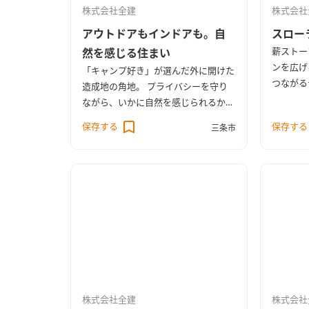
株式会社全建
株式会社
アウトドアもインドアも。自
スロー
薪ストー
然を感じる住まい
ンを広げ
「キャンプ好き」が選んだ外に開けた
つながる
造成地の角地。 プライバシーを守り
を楽しむ
ながら、いかに自然を感じられるかが
は住むほ
課題に。 中庭テラスに面する掃出し
保存する
保存する
三条市
窓を２面配置して、室内にたっぷり採
光を確保。 中庭テラスは、屋久島地
杉の木製フェンスで外からの視線をさ
えぎり心地よいスペースを実現してい
る。 １階にＬＤＫ、水廻り、主寝室
を配した平屋のような２階建て住宅。
株式会社全建
株式会社