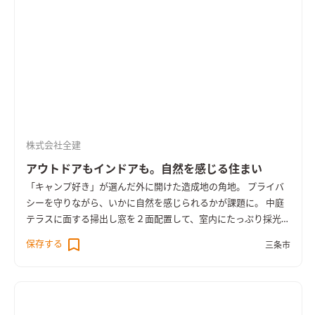
株式会社全建
アウトドアもインドアも。自然を感じる住まい
「キャンプ好き」が選んだ外に開けた造成地の角地。 プライバ
シーを守りながら、いかに自然を感じられるかが課題に。 中庭
テラスに面する掃出し窓を２面配置して、室内にたっぷり採光を
確保。 中庭テラスは、屋久島地杉の木製フェンスで外からの視
保存する
三条市
線をさえぎり心地よいスペースを実現している。 １階にＬＤ
Ｋ、水廻り、主寝室を配した平屋のような２階建て住宅。