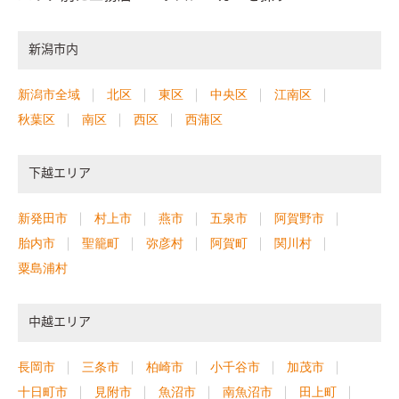
新潟市内
新潟市全域
北区
東区
中央区
江南区
秋葉区
南区
西区
西蒲区
下越エリア
新発田市
村上市
燕市
五泉市
阿賀野市
胎内市
聖籠町
弥彦村
阿賀町
関川村
粟島浦村
中越エリア
長岡市
三条市
柏崎市
小千谷市
加茂市
十日町市
見附市
魚沼市
南魚沼市
田上町