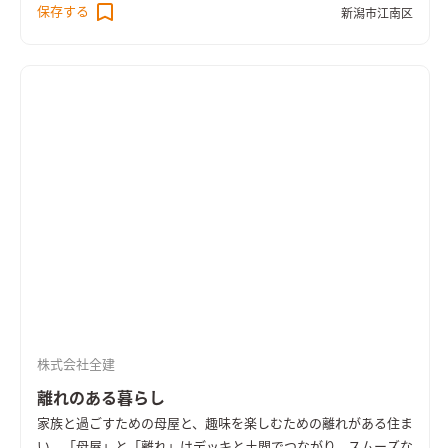
レージで車と暮らしをつないだ、より利便性の高い設計です。
保存する
新潟市江南区
株式会社全建
離れのある暮らし
家族と過ごすための母屋と、趣味を楽しむための離れがある住ま
い。「母屋」と「離れ」はデッキと土間でつながり、スムーズな