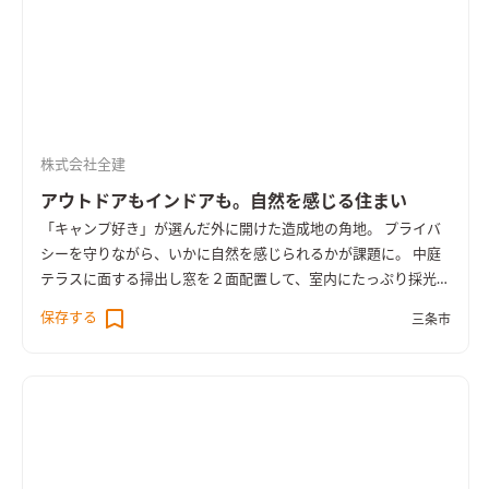
株式会社全建
アウトドアもインドアも。自然を感じる住まい
「キャンプ好き」が選んだ外に開けた造成地の角地。 プライバ
シーを守りながら、いかに自然を感じられるかが課題に。 中庭
テラスに面する掃出し窓を２面配置して、室内にたっぷり採光を
確保。 中庭テラスは、屋久島地杉の木製フェンスで外からの視
保存する
三条市
線をさえぎり心地よいスペースを実現している。 １階にＬＤ
Ｋ、水廻り、主寝室を配した平屋のような２階建て住宅。