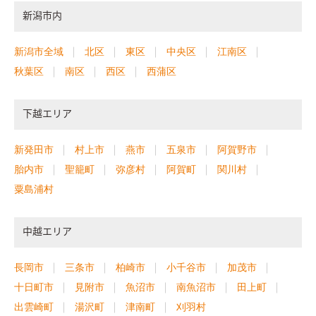
新潟市内
新潟市全域
北区
東区
中央区
江南区
秋葉区
南区
西区
西蒲区
下越エリア
新発田市
村上市
燕市
五泉市
阿賀野市
胎内市
聖籠町
弥彦村
阿賀町
関川村
粟島浦村
中越エリア
長岡市
三条市
柏崎市
小千谷市
加茂市
十日町市
見附市
魚沼市
南魚沼市
田上町
出雲崎町
湯沢町
津南町
刈羽村