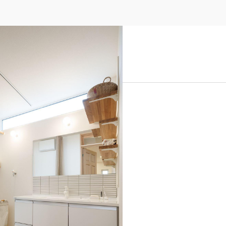
るアイデア
ル