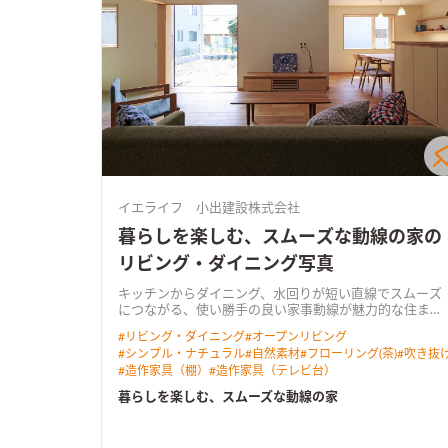
イエライフ 小出建設株式会社
暮らしを楽しむ、スムーズな動線の家の
リビング・ダイニング写真
キッチンからダイニング、水回りが短い直線でスムーズ
につながる、使い勝手の良い家事動線が魅力的な住ま
い。 南のゆったり広い庭へ向くＬＤＫは、吹き抜けから
#
リビング・ダイニング
#
オープンリビング
も光を取り込む明るく心地よい空間。 奥行きのあるウッ
#
シンプル・ナチュラル
#
自然素材
#
フローリング(茶)
#
吹き抜
ドデッキを介して庭へと暮らしが広がります。 リビング
#
造作家具（棚）
#
造作家具（テレビ台）
に隣り合う和室はＬＤＫと一体で使える開放的なスペー
ス。 無垢の床や羽目板の天井、空間にぴったりと納めた
暮らしを楽しむ、スムーズな動線の家
木製の造作家具など、あたたかな木の質感が室内に寛い
だ雰囲気をつくっています。 ＨEAT20 Ｇ2以上の断熱性
能を備え床下エアコンによる暖房を採用。性能も使い勝