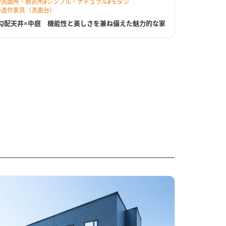
#
洗面所・脱衣所
#
シンプル・ナチュラル
#
モダン
#
造作家具（洗面台）
勾配天井×中庭 機能性と美しさを兼ね備えた魅力的な家