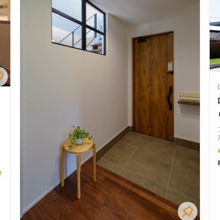
け
に
洗