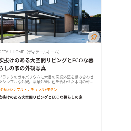
DETAIL HOME（ディテールホーム）
吹抜けのある大空間リビングとECOな暮
らしの家の外観写真
ブラックのガルバリウムに木目の窯業外壁を組み合わせ
たシンプルな外観。窯業外壁に色を合わせた木目の軒天
がアクセントになっている
住宅密集地の中に広くて明る
#
外観
#
シンプル・ナチュラル
#
モダン
いリビングを実現させる為に、浴室などの水廻りを2階に
もっていくことによって、1階の居住スペースを広く有効
吹抜けのある大空間リビングとECOな暮らしの家
活用できる間取りに。 吹抜けを取り入れて光がリビング
落ちる。 2階に水廻りと収納を一体でつくり家事楽な
濯動線を実現。 太陽光とハイブリット給湯器を搭載し
てW発電によるECOな住宅が完成。
吹抜けと大開口で明
るい広々リビングリビングの横にはウッドデッキで繋が
る庭があり、視線が抜け開放感のある空間。
木目天井が
アクセントのキッチンキッチンのカラーに合うクロスを