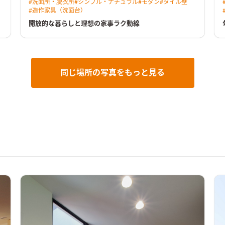
#
洗面所・脱衣所
#
シンプル・ナチュラル
#
モダン
#
タイル壁
#
造作家具（洗面台）
開放的な暮らしと理想の家事ラク動線
同じ場所の写真をもっと見る