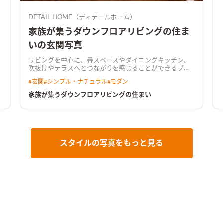
DETAIL HOME（ディテールホーム）
家族が集うダウンフロアリビングの住ま
いの玄関写真
リビングを中心に、畳スペースやダイニングキッチン、
吹抜けやテラスへとつながりを感じることができるプラ
ンニング。 ダウンリビングと吹抜け、あらわしの階段が
#
玄関
#
シンプル・ナチュラル
#
モダン
生活を楽しくする。 リビング入り口にはオリジナルの造
作建具を使用し、空間にアクセントをつけた。 水回りは
家族が集うダウンフロアリビングの住まい
回遊出来るよう設計し、キッチンからもアクセスしやす
い家事楽な動線。 構造にはプレウォール工法を取り入
れ、耐震にもこだわった住まいを実現。
ダウンフロアで
広々リビングリビングはダウンフロアにすることで視線
をずらし、空間が広がる。和室に寝転がったときにソフ
ァの人と目線が近くなり、家族でコミュニケーションが
スタイルの写真をもっと見る
弾む。
照明を工夫した高級感あるキッチンキッチンは石
目調のダークカラーでまとめた。キッチンからダイニン
グテーブルまでライティングレールを使用し、ペンダン
トライトの位置を調整できるようにした。