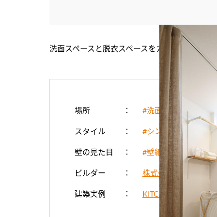
洗面スペースと脱衣スペースをカーテンで仕切
場所
#洗面所・脱衣所
スタイル
#シンプル・ナチュラ
壁の見た目
#壁紙
ビルダー
株式会社全建
建築実例
KITCHEN STAGE