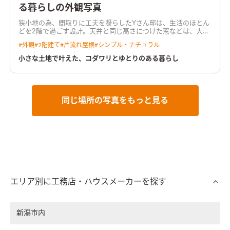
る暮らしの外観写真
狭小地の為、間取りに工夫を凝らしたYさん邸は、生活のほとん
どを2階で過ごす設計。天井と同じ高さにつけた窓などは、大き
さや取付位置を考え、1階2階共に光と風がたっぷりと入るよう
#
外観
#
2階建て
#
片流れ屋根
#
シンプル・ナチュラル
にしました。全体を白でまとめた空間に、木の質感や淡い色合
いがアクセントとなり、北欧ナチュラルなやさしい雰囲気をつく
小さな土地で叶えた、コダワリとゆとりのある暮らし
り出しています。ニッチや造り付の棚もポイントのひとつです。
また、家で過ごす時間が楽しくなるような可愛らしいインテリ
アたち。約24.5坪とコンパクトでありながら、敷地やライフス
タイルに合った、暮らしやすい住まいが完成しました。
同じ場所の写真をもっと見る
エリア別に工務店・ハウスメーカーを探す
新潟市内