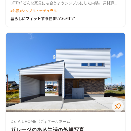
uFiT's” どんな家具にも合うようシンプルにした内装。適材適所
の収納やいざという時の物干しスペース。 使いやすい間取りは
#
外観
#
シンプル・ナチュラル
時短にも繋がり、家族時間が増えていきます。
暮らしにフィットする住まい"SuFiT's"
DETAIL HOME（ディテールホーム）
ガレージのある生活の外観写真