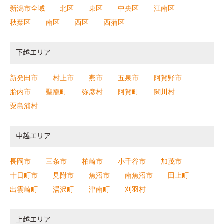
新潟市全域
北区
東区
中央区
江南区
秋葉区
南区
西区
西蒲区
下越エリア
新発田市
村上市
燕市
五泉市
阿賀野市
胎内市
聖籠町
弥彦村
阿賀町
関川村
粟島浦村
中越エリア
長岡市
三条市
柏崎市
小千谷市
加茂市
十日町市
見附市
魚沼市
南魚沼市
田上町
出雲崎町
湯沢町
津南町
刈羽村
上越エリア