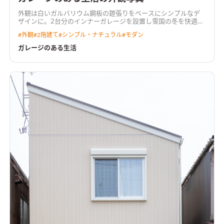
外観は白いガルバリウム鋼板の鎧張りをベースにシンプルなデ
ザインに。2台分のインナーガレージを設置し雪国の冬を快適に
開放的なオープンガレージを庭とつなげ、敷地を有効的に活用。
#
外観
#
2階建て
#
シンプル・ナチュラル
#
モダン
LDKの床にホワイトオーク柄を採用し、アクセントとなるクロ
スやカラフルなモザイクタイルを随所にちりばめた。
白いガル
ガレージのある生活
バリウムが際立つ外観外観は白いガルバリウム鋼板の鎧張りを
ベースにシンプルなデザインに。2台分のインナーガレージを設
置し雪国の冬を快適に
勾配天井で開放感のあるリビング勾配天
井で天井高3メートル。内装の仕上げも明るい印象にまとめ空間
を広く演出
ビタミンカラーが彩をそえるキッチン元気がでるビ
タミンカラーのイエローのクロスをアクセントとして毎日の暮
らしに彩をそえる