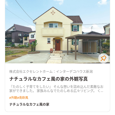
株式会社エクセレントホーム：インターデコハウス新潟
ナチュラルなカフェ風の家の外観写真
『たのしく子育てをしたい』 そんな想いを詰め込んだ素敵なお
家ができました。 家族みんなでたのしめる広々リビング。 くつ
ろぐ場であるのはもちろん、仕事、勉強、遊びなど、家族それぞ
#
外観
#
南欧風
れがリラックスして過ごせるようこだわりました。
ナチュラルなカフェ風の家