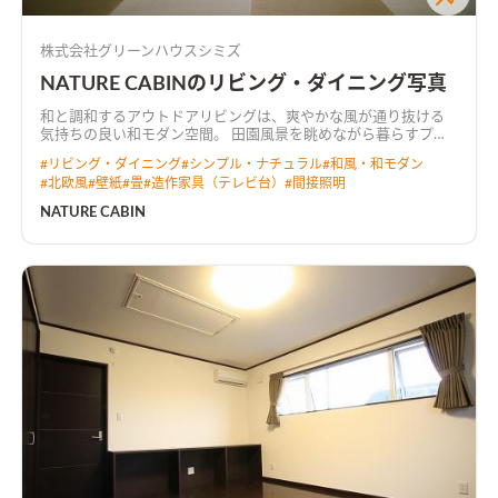
株式会社グリーンハウスシミズ
NATURE CABINのリビング・ダイニング写真
和と調和するアウトドアリビングは、爽やかな風が通り抜ける
気持ちの良い和モダン空間。 田園風景を眺めながら暮らすプラ
イベートデッキでは、テーブルを移動させてBBQを楽しめる。
#
リビング・ダイニング
#
シンプル・ナチュラル
#
和風・和モダン
#
北欧風
#
壁紙
#
畳
#
造作家具（テレビ台）
#
間接照明
NATURE CABIN