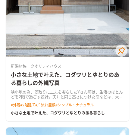
新潟材協 クオリティハウス
小さな土地で叶えた、コダワリとゆとりのあ
る暮らしの外観写真
狭小地の為、間取りに工夫を凝らしたYさん邸は、生活のほとん
どを2階で過ごす設計。天井と同じ高さにつけた窓などは、大き
さや取付位置を考え、1階2階共に光と風がたっぷりと入るよう
#
外観
#
2階建て
#
片流れ屋根
#
シンプル・ナチュラル
にしました。全体を白でまとめた空間に、木の質感や淡い色合
いがアクセントとなり、北欧ナチュラルなやさしい雰囲気をつく
小さな土地で叶えた、コダワリとゆとりのある暮らし
り出しています。ニッチや造り付の棚もポイントのひとつです。
また、家で過ごす時間が楽しくなるような可愛らしいインテリ
アたち。約24.5坪とコンパクトでありながら、敷地やライフス
タイルに合った、暮らしやすい住まいが完成しました。