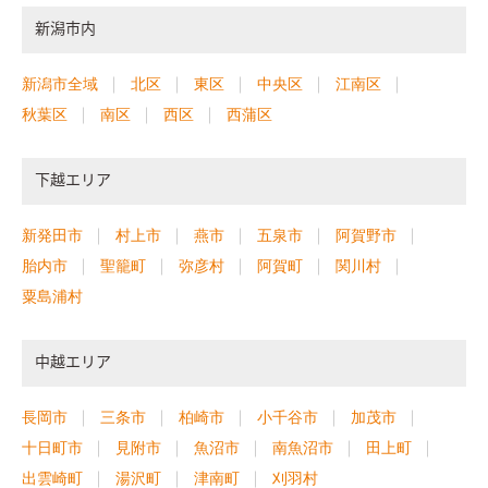
新潟市内
新潟市全域
北区
東区
中央区
江南区
秋葉区
南区
西区
西蒲区
下越エリア
新発田市
村上市
燕市
五泉市
阿賀野市
胎内市
聖籠町
弥彦村
阿賀町
関川村
粟島浦村
中越エリア
長岡市
三条市
柏崎市
小千谷市
加茂市
十日町市
見附市
魚沼市
南魚沼市
田上町
出雲崎町
湯沢町
津南町
刈羽村