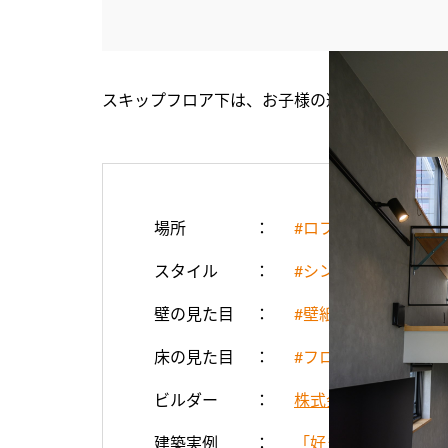
スキップフロア下は、お子様の遊び場として活
場所
#ロフト・中二階
スタイル
#シンプル・ナチュラ
壁の見た目
#壁紙
床の見た目
#フローリング(濃茶)
ビルダー
株式会社全建
建築実例
「好き」が「趣味」