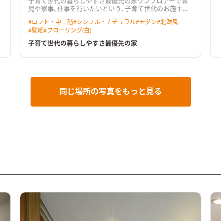
子育て世代の暮らしやすさ最優先の家ワンフロアーで育
児や家事､仕事を行いたいという､子育て世代のお施主様
の願いからできたお宅です。 スキップフロアやロフトな
#
ロフト・中二階
#
シンプル・ナチュラル
#
モダン
#
北欧風
ど､空間を最大限利用しながら､ところどころに遊び要素
#
壁紙
#
フローリング(白)
を加えた､広がりある楽しい空間になりました。 親子で
一緒に勉強する姿は､とてもほほえましいですね。
子育て世代の暮らしやすさ最優先の家
同じ場所の写真をもっと見る