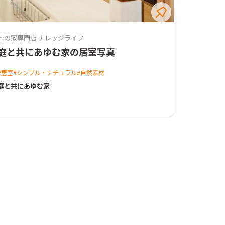
木の家専門店 ナレッジライフ
庭と共にあゆむ家の居室写真
#
居室
#
シンプル・ナチュラル
#
自然素材
庭と共にあゆむ家