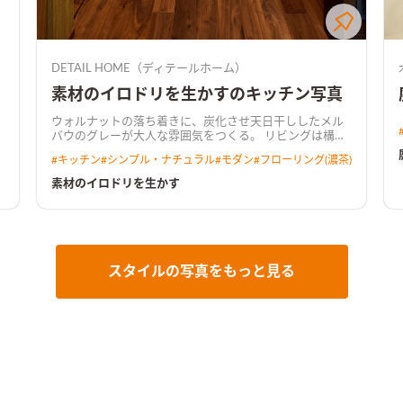
DETAIL HOME（ディテールホーム）
素材のイロドリを生かすのキッチン写真
ウォルナットの落ち着きに、炭化させ天日干ししたメル
バウのグレーが大人な雰囲気をつくる。 リビングは構造
材を現した勾配天井にして、開放的な空間に。 要所にウ
#
キッチン
#
シンプル・ナチュラル
#
モダン
#
フローリング(濃茶)
ォルナット、メルバウ、塗り壁を使用し素材感を大切
に。
素材のイロドリを生かす
スタイルの写真をもっと見る