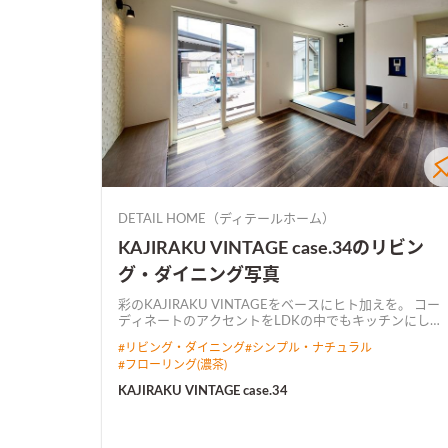
DETAIL HOME（ディテールホーム）
KAJIRAKU VINTAGE case.34のリビン
グ・ダイニング写真
彩のKAJIRAKU VINTAGEをベースにヒト加えを。 コー
ディネートのアクセントをLDKの中でもキッチンにし、
奥様が居心地の良い空間にしました。 キッチンから全て
#
リビング・ダイニング
#
シンプル・ナチュラル
見渡せるL字型LDKで広々とした空間に仕上がりました
#
フローリング(濃茶)
KAJIRAKU VINTAGE case.34