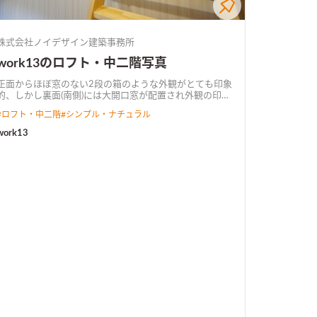
株式会社ノイデザイン建築事務所
work13のロフト・中二階写真
正面からほぼ窓のない2段の箱のような外観がとても印象
的、しかし裏面(南側)には大開口窓が配置され外観の印象
わる ＬＤＫは田の字にキッチン・和室・ダイニン
#
ロフト・中二階
#
シンプル・ナチュラル
グ・リビングがある機能的な配置と、 南面にある２つの
大開口窓と吹抜の高窓により明るく開放的な空間が特徴
work13
冬はＬＤＫのエアコン暖房で、ＬＤＫはもちろん、吹抜
を介して2階の部屋も暖かく、 ＬＤＫのエアコン１台で
過ごされているそう。 ［spec：耐震等級２］