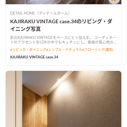
DETAIL HOME（ディテールホーム）
KAJIRAKU VINTAGE case.34のリビング・ダ
イニング写真
彩のKAJIRAKU VINTAGEをベースにヒト加えを。 コーディネー
トのアクセントをLDKの中でもキッチンにし、奥様が居心地の
良い空間にしました。 キッチンから全て見渡せるL字型LDKで
#
リビング・ダイニング
#
シンプル・ナチュラル
#
フローリング(濃茶)
広々とした空間に仕上がりました。
KAJIRAKU VINTAGE case.34