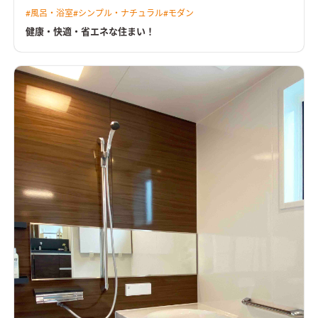
ンターでは、軽食・お茶飲みも。キッチン繫がりでパントリー
#
風呂・浴室
#
シンプル・ナチュラル
#
モダン
を用意し、家事動線を短くして忙しい食事の支度も時間短縮。2
階のホールにも洗濯物干しスペースを用意し、育ち盛りの子供
健康・快適・省エネな住まい！
たちの洗濯物も一日で乾きます。大型のシーツやタオルケットは
スチール手摺へ。