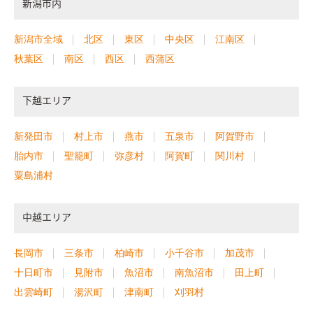
新潟市内
新潟市全域
北区
東区
中央区
江南区
秋葉区
南区
西区
西蒲区
下越エリア
新発田市
村上市
燕市
五泉市
阿賀野市
胎内市
聖籠町
弥彦村
阿賀町
関川村
粟島浦村
中越エリア
長岡市
三条市
柏崎市
小千谷市
加茂市
十日町市
見附市
魚沼市
南魚沼市
田上町
出雲崎町
湯沢町
津南町
刈羽村