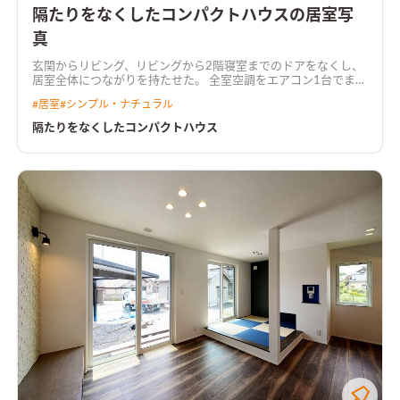
隔たりをなくしたコンパクトハウスの居室写
真
玄関からリビング、リビングから2階寝室までのドアをなくし、
居室全体につながりを持たせた。 全室空調をエアコン1台でまか
ない、トイレも寒くない高気密・高断熱仕様。 プライバシーを
#
居室
#
シンプル・ナチュラル
確保するため、吹抜けを通じて2階南窓からリビングへ採光。 吹
抜けにグレーチングを置いて足場を設け、採光しながら吹抜けス
隔たりをなくしたコンパクトハウス
ペースを有効活用できるようにした。 外観は全体をグレーでま
とめ、素材感やトーンを変えることでアグレッシブな印象に。