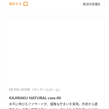
より、1階・2階の一体感を演出しました。 趣味のピアノ室は、
保存する
新潟市西蒲区
楽譜を整理する本棚を壁一面に設け、屋外への防音効果も担って
います。
DETAIL HOME（ディテールホーム）
KAJIRAKU NATURAL case.40
水平に伸びるファサードが、優雅な佇まいを実現。外部から建