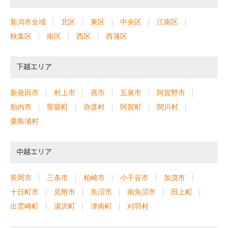
新潟市全域
北区
東区
中央区
江南区
秋葉区
南区
西区
西蒲区
下越エリア
新発田市
村上市
燕市
五泉市
阿賀野市
胎内市
聖籠町
弥彦村
阿賀町
関川村
粟島浦村
中越エリア
長岡市
三条市
柏崎市
小千谷市
加茂市
十日町市
見附市
魚沼市
南魚沼市
田上町
出雲崎町
湯沢町
津南町
刈羽村