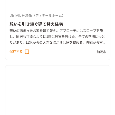
DETAIL HOME（ディテールホーム）
想いを引き継ぐ建て替え住宅
想いの詰まったお家を建て替え。アプローチにはスロープを施
し、同居も可能なように1階に居室を設けた。全ての空間にゆと
りがあり、LDKからの大きな窓からは庭を望める。外観から室内
空間まで広さを感じる事のできるお家となった。
保存する
加茂市