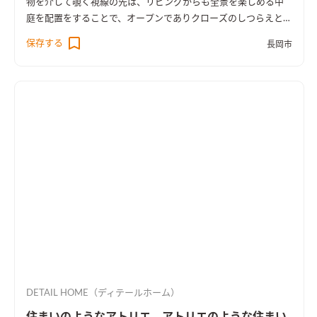
物を介して覗く視線の先は、リビングからも全景を楽しめる中
庭を配置をすることで、オープンでありクローズのしつらえとし
た。
保存する
長岡市
DETAIL HOME（ディテールホーム）