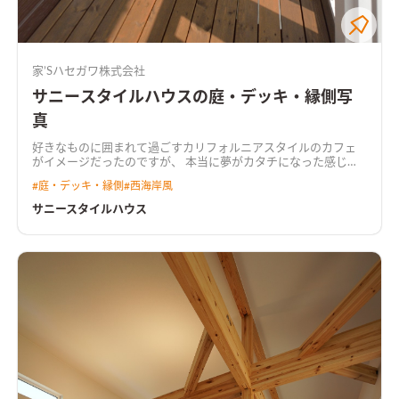
家’Sハセガワ株式会社
サニースタイルハウスの庭・デッキ・縁側写
真
好きなものに囲まれて過ごすカリフォルニアスタイルのカフェ
がイメージだったのですが、 本当に夢がカタチになった感じで
す。 できるだけ広いリビングスペースを確保して、 好きな雑貨
#
庭・デッキ・縁側
#
西海岸風
も飾れるのでいつも新鮮な気持ちで過ごせますね。
サニースタイルハウス