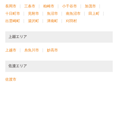
長岡市
三条市
柏崎市
小千谷市
加茂市
十日町市
見附市
魚沼市
南魚沼市
田上町
出雲崎町
湯沢町
津南町
刈羽村
上越エリア
上越市
糸魚川市
妙高市
佐渡エリア
佐渡市