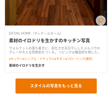
DETAIL HOME（ディテールホーム）
素材のイロドリを生かすのキッチン写真
ウォルナットの落ち着きに、炭化させ天日干ししたメルバウの
グレーが大人な雰囲気をつくる。 リビングは構造材を現した勾
配天井にして、開放的な空間に。 要所にウォルナット、メルバ
#
キッチン
#
シンプル・ナチュラル
#
モダン
#
フローリング(濃茶)
ウ、塗り壁を使用し素材感を大切に。
素材のイロドリを生かす
スタイルの写真をもっと見る