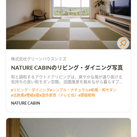
株式会社グリーンハウスシミズ
NATURE CABINのリビング・ダイニング写真
和と調和するアウトドアリビングは、爽やかな風が通り抜ける
気持ちの良い和モダン空間。 田園風景を眺めながら暮らすプラ
イベートデッキでは、テーブルを移動させてBBQを楽しめる。
#
リビング・ダイニング
#
シンプル・ナチュラル
#
和風・和モダン
#
北欧風
#
壁紙
#
畳
#
造作家具（テレビ台）
#
間接照明
NATURE CABIN