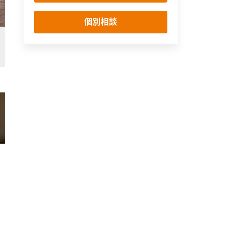
個別相談
大開口サッシからの採光と、天井一面の間接照明が照らす、明るく開放的なLD
リビング・ダイニング
シンプル・ナチュラル
モダン
間