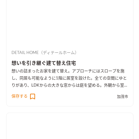
DETAIL HOME（ディテールホーム）
想いを引き継ぐ建て替え住宅
想いの詰まったお家を建て替え。アプローチにはスロープを施
し、同居も可能なように1階に居室を設けた。全ての空間にゆと
りがあり、LDKからの大きな窓からは庭を望める。外観から室内
空間まで広さを感じる事のできるお家となった。
保存する
加茂市