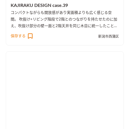
KAJIRAKU DESIGN case.39
コンパクトながらも開放感があり実面積よりも広く感じる空
間。 吹抜け+リビング階段で2階とのつながりを持たせたのに加
え、吹抜け部分の壁一面と2階天井を同じ木目に統一したことに
より、1階・2階の一体感を演出しました。 趣味のピアノ室は、
保存する
新潟市西蒲区
楽譜を整理する本棚を壁一面に設け、屋外への防音効果も担って
います。