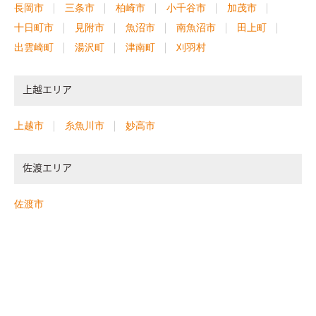
長岡市
三条市
柏崎市
小千谷市
加茂市
十日町市
見附市
魚沼市
南魚沼市
田上町
出雲崎町
湯沢町
津南町
刈羽村
上越エリア
上越市
糸魚川市
妙高市
佐渡エリア
佐渡市