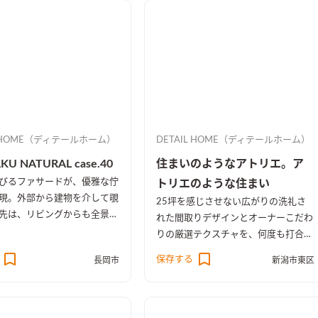
L HOME（ディテールホーム）
DETAIL HOME（ディテールホーム）
KU NATURAL case.40
住まいのようなアトリエ。ア
びるファサードが、優雅な佇
トリエのような住まい
現。外部から建物を介して覗
25坪を感じさせない広がりの洗礼さ
先は、リビングからも全景を
れた間取りデザインとオーナーこだわ
中庭を配置をすることで、オ
りの厳選テクスチャを、何度も打合せ
ありクローズのしつらえとし
調和した空間。きっと家から出たくな
保存する
長岡市
新潟市東区
くなる。