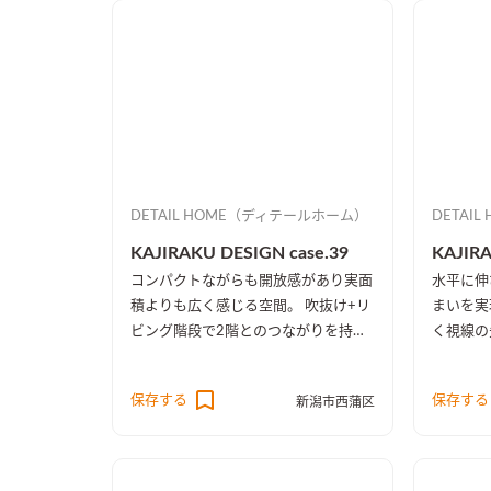
DETAIL HOME（ディテールホーム）
DETAI
KAJIRAKU DESIGN case.39
KAJIRA
コンパクトながらも開放感があり実面
水平に伸
積よりも広く感じる空間。 吹抜け+リ
まいを実
ビング階段で2階とのつながりを持た
く視線の
せたのに加え、吹抜け部分の壁一面と
楽しめる
2階天井を同じ木目に統一したことに
ープンで
保存する
保存する
新潟市西蒲区
より、1階・2階の一体感を演出しま
た。
した。 趣味のピアノ室は、楽譜を整
理する本棚を壁一面に設け、屋外への
防音効果も担っています。