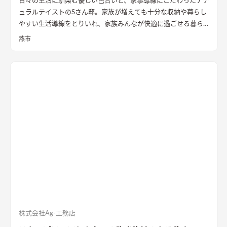
日々の生活に馴染む優しい色合いと、家事導線にこだわったナチ
ュラルテイストのSさん邸。家族が増えても十分な収納や暮らし
やすい生活導線をとりいれ、家族みんなが快適に過ごせる暮ら
しを実現させました。キッチンを中心に１階をぐるっと１周出
燕市
来るように全体を繋げ、掃除や洗濯、料理などの家事の負担を軽
減できるようプランをしました。
株式会社Ag-工務店