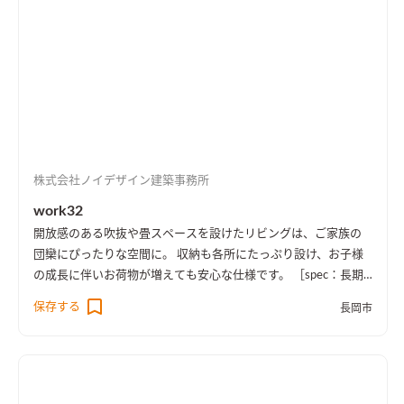
株式会社ノイデザイン建築事務所
work32
開放感のある吹抜や畳スペースを設けたリビングは、ご家族の
団欒にぴったりな空間に。 収納も各所にたっぷり設け、お子様
の成長に伴いお荷物が増えても安心な仕様です。 ［spec：長期
優良住宅、BELS評価書取得（★5）、耐震等級3］
保存する
長岡市