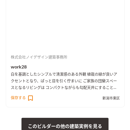
株式会社ノイデザイン建築事務所
work28
白を基調としたシンプルで清潔感のある外観 植栽の緑が良いア
クセントとなり、ぱっと目を引く佇まいに ご家族の団欒スペー
スとなるリビングは コンパクトながらも勾配天井にすることで
日当たりも良く開放感のある造りに、 各所に造り付けの家具も
保存する
新潟市東区
あり使い勝手も良く、家具購入費などのコストも抑えられます。
［spec：長期優良住宅、BELS評価書取得（★5）、耐震等級3］
このビルダーの他の建築実例を見る