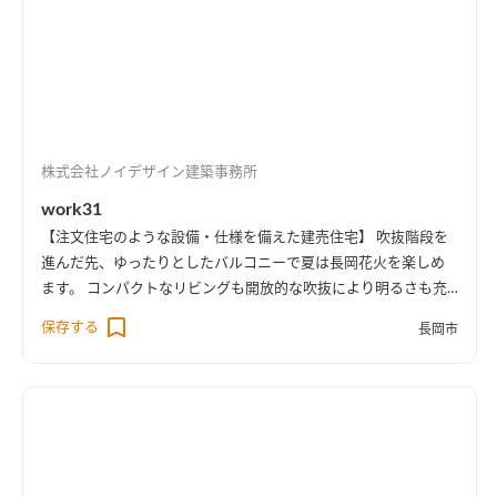
株式会社ノイデザイン建築事務所
work31
【注文住宅のような設備・仕様を備えた建売住宅】 吹抜階段を
進んだ先、ゆったりとしたバルコニーで夏は長岡花火を楽しめ
ます。 コンパクトなリビングも開放的な吹抜により明るさも充
実、 建売住宅では少ない造り付けの家具もあり、使い勝手もよ
保存する
長岡市
く家具購入費などのコストも抑えられます。 ［spec：長期優良
住宅、耐震等級3］