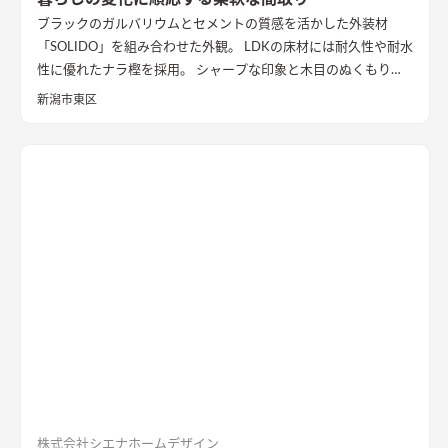
ブラックのガルバリウムとセメントの質感を活かした外装材
「SOLIDO」を組み合わせた外観。 LDKの床材には耐久性や耐水
性に優れたナラ樫を採用。 シャープな印象と木目のぬくもりが
調和した飽きのこない空間デザインに仕上げました。 リビング
新潟市東区
の勾配天井には格子と間接照明をあしらいました。 玄関ポーチ
はヘキサゴンスタイルに。 懐かしさと新しさを兼ね備えた個性
的なデザインが魅力の住まい。
質感を活かした外装材
「SOLIDO」を組み合わせた外観
ブラックのガルバリウム鋼板と
セメントの質感を活かした外装材「SOLIDO」を組み合わせた立
体的な外観。シンボルツリーはハナミズキ
シャープな印象と木
目のぬくもりが調和したLDK
和室と隣接したLDK。シャープな
印象と木目のぬくもりが調和した飽きのこない空間デザイン。
LDKの床材に耐久性や耐水性に優れたナラ樫を採用。
セメント
の質感が重厚感のあるキッチン
キッチン背面にも外壁と同じ
「SOLIDO」を施工。セメントの質感が重厚感を演出
株式会社シエナホームデザイン