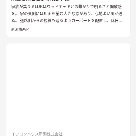
家族が集まるLDKはウッドデッキとの繋がりで明るさと開放感
を。 家の東側には川面を望む大きな窓があり、心地よい風が通
る。 道路側からの視線も遮るようカーポートを配置し、休日に
は気心のしれた友人を招きウッドデッキでBBQ。 お酒を飲みな
新潟市西区
がら語らい、泊まっていけるようゲストルームも配置した。 水
回りの動線は家族・友人も気兼ねなく使えるようこだわり、各所
に収納を配置し片付けやすい工夫ができた。 開放感や収納計画
など見どころが詰まったお家となりました。
エコカラットと間
接照明でおしゃれな玄関
家の顔になる玄関には、間接照明を当
てた新柄エコカラット/ディニタを採用。採光も踏まえ窓も設置
した。
間接照明で映えるアクセントウォール
木目が好きなお施
主様が選んだレッドシダーの木パネル。間接照明を当てると陰
影が映えるデザイン。
ロールスクリーンで仕切れるゲストルーム
奥の空間はロールスクリーンで仕切れるゲストルーム。フロー
リングにすることで普段は広々リビングになる。キッチンとダ
イニングはカフェのような雰囲気を演出。
イワコンハウス新潟株式会社