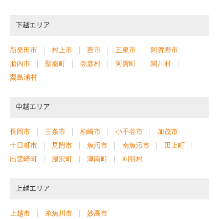
下越エリア
新発田市
村上市
燕市
五泉市
阿賀野市
胎内市
聖籠町
弥彦村
阿賀町
関川村
粟島浦村
中越エリア
長岡市
三条市
柏崎市
小千谷市
加茂市
十日町市
見附市
魚沼市
南魚沼市
田上町
出雲崎町
湯沢町
津南町
刈羽村
上越エリア
上越市
糸魚川市
妙高市