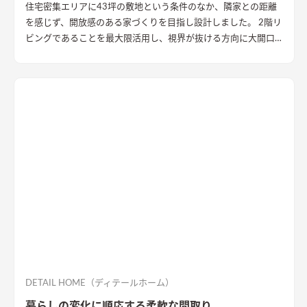
住宅密集エリアに43坪の敷地という条件のなか、隣家との距離
を感じず、開放感のある家づくりを目指し設計しました。 2階リ
ビングであることを最大限活用し、視界が抜ける方向に大開口
を設置することで眺望を確保。 リビング・ダイニング上部を全
て勾配天井にすることで開放的な大空間作りました。 インテリ
アはブラックを随所に使うことで空間を引き締め、赤みのある
木目を広い面積に使うことで品の中に温かみのある空間ができ
ました。
DETAIL HOME（ディテールホーム）
暮らしの変化に順応する柔軟な間取り