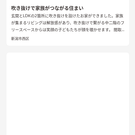
吹き抜けで家族がつながる住まい
玄関とLDKの2箇所に吹き抜けを設けたお家ができました。家族
が集まるリビングは解放感があり、吹き抜けで繋がる中二階のフ
リースペースからは笑顔の子どもたちが顔を覗かせます。 間取
りは家事のしやすさを考え、キッチンから各お部屋への動線が
新潟市西区
短くなるように設計しました。天然石と無垢材で造作した無添
加住宅オリジナルキッチンや洗面台、無垢の室内建具などは、
漆喰壁や無垢フローリングとの相性もバッチリ。 室内全体に統
一感があり、優しく温かみを感じられます。