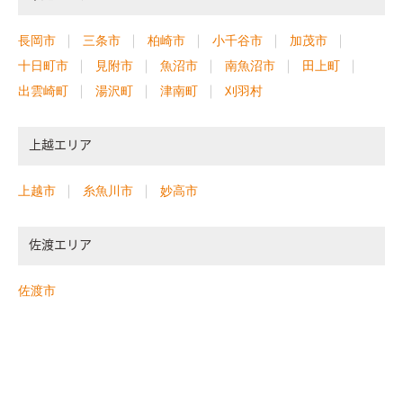
長岡市
三条市
柏崎市
小千谷市
加茂市
十日町市
見附市
魚沼市
南魚沼市
田上町
出雲崎町
湯沢町
津南町
刈羽村
上越エリア
上越市
糸魚川市
妙高市
佐渡エリア
佐渡市