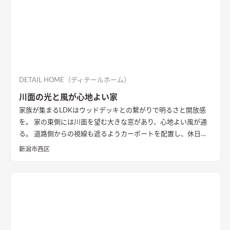
DETAIL HOME（ディテールホーム）
川面の光と風が心地よい家
家族が集まるLDKはウッドデッキとの繋がりで明るさと開放感
を。 家の東側には川面を望む大きな窓があり、心地よい風が通
る。 道路側からの視線も遮るようカーポートを配置し、休日に
は気心のしれた友人を招きウッドデッキでBBQ。 お酒を飲みな
新潟市西区
がら語らい、泊まっていけるようゲストルームも配置した。 水
回りの動線は家族・友人も気兼ねなく使えるようこだわり、各所
に収納を配置し片付けやすい工夫ができた。 開放感や収納計画
など見どころが詰まったお家となりました。
エコカラットと間
接照明でおしゃれな玄関
家の顔になる玄関には、間接照明を当
てた新柄エコカラット/ディニタを採用。採光も踏まえ窓も設置
した。
間接照明で映えるアクセントウォール
木目が好きなお施