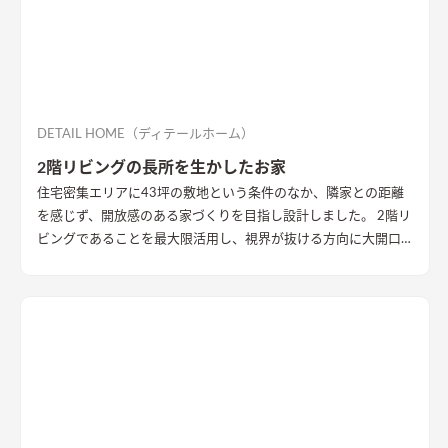
DETAIL HOME（ディテールホーム）
2階リビングの長所を生かしたお家
住宅密集エリアに43坪の敷地という条件のなか、隣家との距離
を感じず、開放感のある家づくりを目指し設計しました。 2階リ
ビングであることを最大限活用し、視界が抜ける方向に大開口
を設置することで眺望を確保。 リビング・ダイニング上部を全
て勾配天井にすることで開放的な大空間作りました。 インテリ
アはブラックを随所に使うことで空間を引き締め、赤みのある
木目を広い面積に使うことで品の中に温かみのある空間ができ
ました。