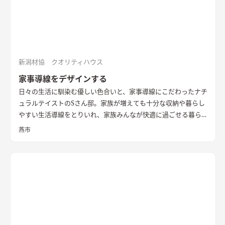
新潟材協 クオリティハウス
家事導線をデザインする
日々の生活に馴染む優しい色合いと、家事導線にこだわったナチ
ュラルテイストのSさん邸。家族が増えても十分な収納や暮らし
やすい生活導線をとりいれ、家族みんなが快適に過ごせる暮ら
しを実現させました。キッチンを中心に１階をぐるっと１周出
燕市
来るように全体を繋げ、掃除や洗濯、料理などの家事の負担を軽
減できるようプランをしました。