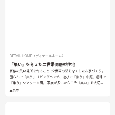
DETAIL HOME（ディテールホーム）
『集い』を考えた二世帯同居型住宅
家族の集い場所を作ることで2世帯の壁をなくしたお家づくり。
団らんで『集う』リビングベンチ、遊びで『集う』中庭、趣味で
『集う』シアター空間。 家族が多いからこそ『集い』を大切に
したお家になっています。
三条市