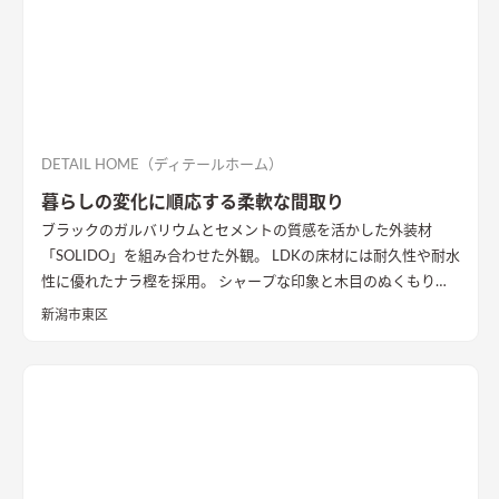
DETAIL HOME（ディテールホーム）
暮らしの変化に順応する柔軟な間取り
ブラックのガルバリウムとセメントの質感を活かした外装材
「SOLIDO」を組み合わせた外観。 LDKの床材には耐久性や耐水
性に優れたナラ樫を採用。 シャープな印象と木目のぬくもりが
調和した飽きのこない空間デザインに仕上げました。 リビング
新潟市東区
の勾配天井には格子と間接照明をあしらいました。 玄関ポーチ
はヘキサゴンスタイルに。 懐かしさと新しさを兼ね備えた個性
的なデザインが魅力の住まい。
質感を活かした外装材
「SOLIDO」を組み合わせた外観
ブラックのガルバリウム鋼板と
セメントの質感を活かした外装材「SOLIDO」を組み合わせた立
体的な外観。シンボルツリーはハナミズキ
シャープな印象と木
目のぬくもりが調和したLDK
和室と隣接したLDK。シャープな