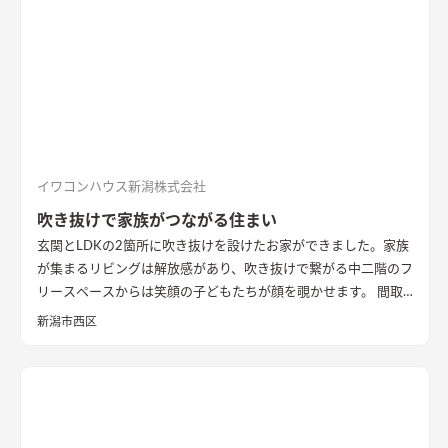
主様が選んだレッドシダーの木パネル。間接照明を当てると陰
影が映えるデザイン。
ロールスクリーンで仕切れるゲストルーム
奥の空間はロールスクリーンで仕切れるゲストルーム。フロー
リングにすることで普段は広々リビングになる。キッチンとダ
イニングはカフェのような雰囲気を演出。
イワコンハウス新潟株式会社
吹き抜けで家族がつながる住まい
玄関とLDKの2箇所に吹き抜けを設けたお家ができました。家族
が集まるリビングは解放感があり、吹き抜けで繋がる中二階のフ
リースペースからは笑顔の子どもたちが顔を覗かせます。 間取
りは家事のしやすさを考え、キッチンから各お部屋への動線が
新潟市西区
短くなるように設計しました。天然石と無垢材で造作した無添
加住宅オリジナルキッチンや洗面台、無垢の室内建具などは、
漆喰壁や無垢フローリングとの相性もバッチリ。 室内全体に統
一感があり、優しく温かみを感じられます。