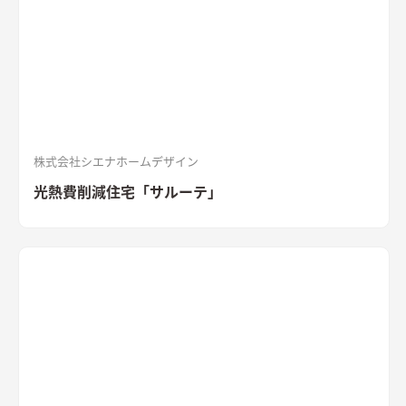
印象と木目のぬくもりが調和した飽きのこない空間デザイン。
LDKの床材に耐久性や耐水性に優れたナラ樫を採用。
セメント
の質感が重厚感のあるキッチン
キッチン背面にも外壁と同じ
「SOLIDO」を施工。セメントの質感が重厚感を演出
株式会社シエナホームデザイン
光熱費削減住宅「サルーテ」