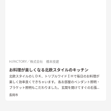
H.FACTORY／株式会社 橋本技建
お料理が楽しくなる北欧スタイルのキッチン
北欧スタイルのＬＤＫ、トリプルワイドＩＨで毎日のお料理が
楽しく効率良くできちゃいます。 各お部屋のペンダント照明・
ブラケット照明もこだわりました。 玄関を開けてすぐの石張り
壁も目をひきます
長岡市