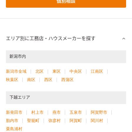
個別相談
エリア別に工務店・ハウスメーカーを探す
新潟市内
新潟市全域
北区
東区
中央区
江南区
秋葉区
南区
西区
西蒲区
下越エリア
新発田市
村上市
燕市
五泉市
阿賀野市
胎内市
聖籠町
弥彦村
阿賀町
関川村
粟島浦村