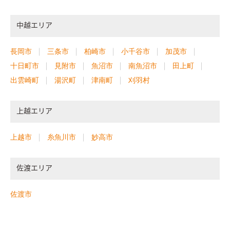
中越エリア
長岡市
三条市
柏崎市
小千谷市
加茂市
十日町市
見附市
魚沼市
南魚沼市
田上町
出雲崎町
湯沢町
津南町
刈羽村
上越エリア
上越市
糸魚川市
妙高市
佐渡エリア
佐渡市