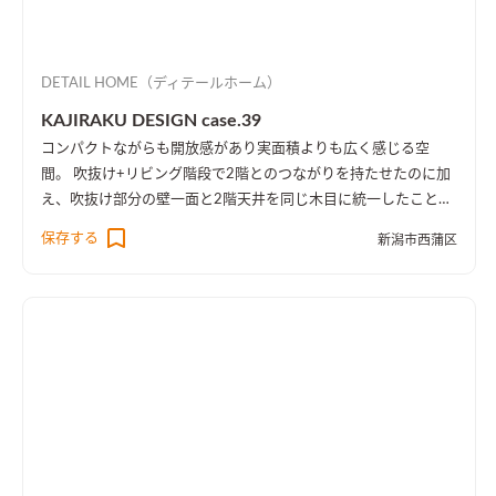
DETAIL HOME（ディテールホーム）
KAJIRAKU DESIGN case.39
コンパクトながらも開放感があり実面積よりも広く感じる空
間。 吹抜け+リビング階段で2階とのつながりを持たせたのに加
え、吹抜け部分の壁一面と2階天井を同じ木目に統一したことに
より、1階・2階の一体感を演出しました。 趣味のピアノ室は、
保存する
新潟市西蒲区
楽譜を整理する本棚を壁一面に設け、屋外への防音効果も担って
います。