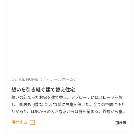
DETAIL HOME（ディテールホーム）
想いを引き継ぐ建て替え住宅
想いの詰まったお家を建て替え。アプローチにはスロープを施
し、同居も可能なように1階に居室を設けた。全ての空間にゆと
りがあり、LDKからの大きな窓からは庭を望める。外観から室内
空間まで広さを感じる事のできるお家となった。
保存する
加茂市