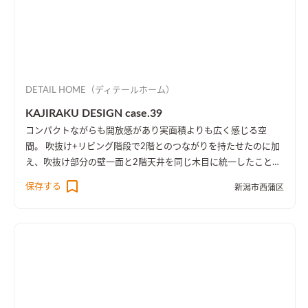
DETAIL HOME（ディテールホーム）
KAJIRAKU DESIGN case.39
コンパクトながらも開放感があり実面積よりも広く感じる空
間。 吹抜け+リビング階段で2階とのつながりを持たせたのに加
え、吹抜け部分の壁一面と2階天井を同じ木目に統一したことに
より、1階・2階の一体感を演出しました。 趣味のピアノ室は、
保存する
新潟市西蒲区
楽譜を整理する本棚を壁一面に設け、屋外への防音効果も担って
います。