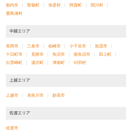
胎内市
聖籠町
弥彦村
阿賀町
関川村
粟島浦村
中越エリア
長岡市
三条市
柏崎市
小千谷市
加茂市
十日町市
見附市
魚沼市
南魚沼市
田上町
出雲崎町
湯沢町
津南町
刈羽村
上越エリア
上越市
糸魚川市
妙高市
佐渡エリア
佐渡市