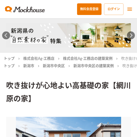
無料会員登録
ログイン
トップ
株式会社Ag-工務店
株式会社Ag-工務店の建築実例
吹き抜け
トップ
新潟市
新潟市中央区
新潟市中央区の建築実例
吹き抜け
吹き抜けが心地よい高基礎の家【網川
原の家】