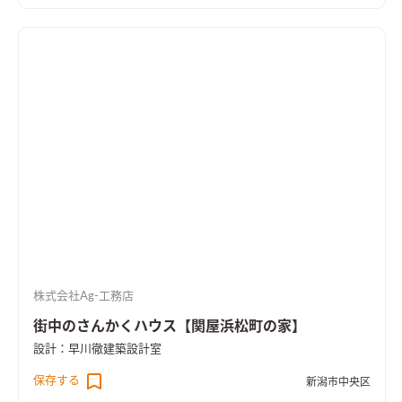
ース
ダイニングテーブルの脇には小さなワークスペース。
造作
洗面台
オリジナルの造作洗面台
大工による造作のオリジナル物
干し受け
ちょっとしたところにも手仕事の技を生かす。
床置き
エアコン
暖房も冷房もこれ一台。
株式会社Ag-工務店
街中のさんかくハウス【関屋浜松町の家】
設計：早川徹建築設計室
保存する
新潟市中央区