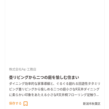
株式会社Ag-工務店
畳リビングから二つの庭を愉しむ住まい
ダイニング
効率的な家事導線と、ぐるぐる廻れる回遊性
タタミリ
ビング
畳リビングから愉しめる二つの庭
小さなR天井
ダイニング
に柔らかい印象をあたえる小さなR天井
桐フローリング
足触りの
良い、桐フローリング
効率的な洗濯導線
洗って、干して、しまう
保存する
新潟市秋葉区
が１箇所に。洗濯導線を短縮できます
ちょっとしたワークスペ