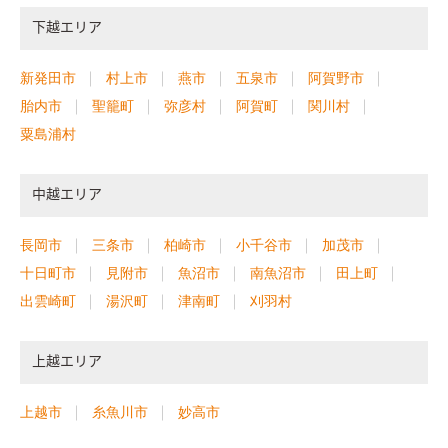
下越エリア
新発田市
村上市
燕市
五泉市
阿賀野市
胎内市
聖籠町
弥彦村
阿賀町
関川村
粟島浦村
中越エリア
長岡市
三条市
柏崎市
小千谷市
加茂市
十日町市
見附市
魚沼市
南魚沼市
田上町
出雲崎町
湯沢町
津南町
刈羽村
上越エリア
上越市
糸魚川市
妙高市