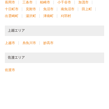
長岡市
三条市
柏崎市
小千谷市
加茂市
十日町市
見附市
魚沼市
南魚沼市
田上町
出雲崎町
湯沢町
津南町
刈羽村
上越エリア
上越市
糸魚川市
妙高市
佐渡エリア
佐渡市