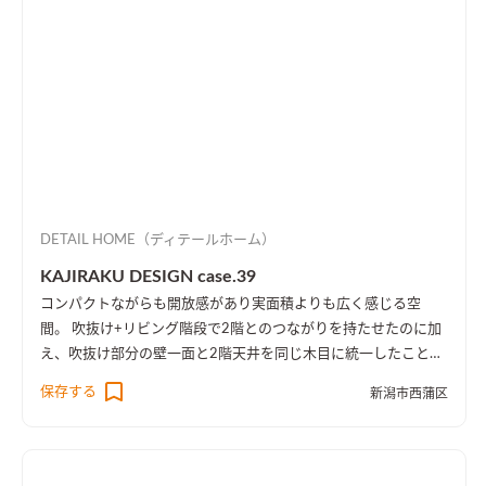
DETAIL HOME（ディテールホーム）
KAJIRAKU DESIGN case.39
コンパクトながらも開放感があり実面積よりも広く感じる空
間。 吹抜け+リビング階段で2階とのつながりを持たせたのに加
え、吹抜け部分の壁一面と2階天井を同じ木目に統一したことに
より、1階・2階の一体感を演出しました。 趣味のピアノ室は、
保存する
新潟市西蒲区
楽譜を整理する本棚を壁一面に設け、屋外への防音効果も担って
います。