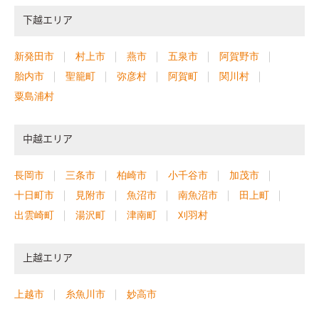
下越エリア
新発田市
村上市
燕市
五泉市
阿賀野市
胎内市
聖籠町
弥彦村
阿賀町
関川村
粟島浦村
中越エリア
長岡市
三条市
柏崎市
小千谷市
加茂市
十日町市
見附市
魚沼市
南魚沼市
田上町
出雲崎町
湯沢町
津南町
刈羽村
上越エリア
上越市
糸魚川市
妙高市