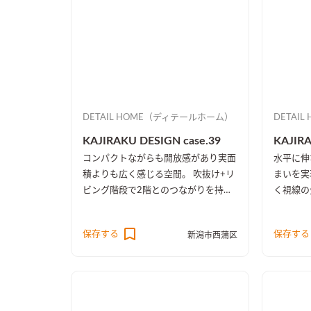
DETAIL HOME（ディテールホーム）
DETAI
KAJIRAKU DESIGN case.39
KAJIRA
コンパクトながらも開放感があり実面
水平に伸
積よりも広く感じる空間。 吹抜け+リ
まいを実
ビング階段で2階とのつながりを持た
く視線の
せたのに加え、吹抜け部分の壁一面と
楽しめる
2階天井を同じ木目に統一したことに
ープンで
保存する
保存する
新潟市西蒲区
より、1階・2階の一体感を演出しま
た。
した。 趣味のピアノ室は、楽譜を整
理する本棚を壁一面に設け、屋外への
防音効果も担っています。