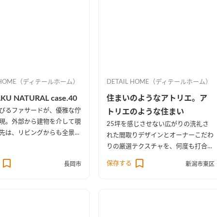
L HOME（ディテールホーム）
DETAIL HOME（ディテールホーム）
KU NATURAL case.40
住まいのようなアトリエ。ア
びるファサードが、優雅な佇
トリエのような住まい
現。外部から建物を介して覗
25坪を感じさせない広がりの洗礼さ
先は、リビングからも全景を
れた間取りデザインとオーナーこだわ
中庭を配置をすることで、オ
りの厳選テクスチャを、何度も打合せ
ありクローズのしつらえとし
調和した空間。きっと家から出たくな
保存する
長岡市
新潟市東区
くなる。