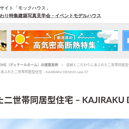
サイト「モックハウス」
わり特集
建築写真
見学会・イベント
モデルハウス
L HOME（ディテールホーム）の建築実例
収納とこだわりにあふれた二世帯同居型住宅 – KA
れた二世帯同居型住宅 – KAJIRAKU DESIGN case.37
同居型住宅 – KAJIRAKU DESI