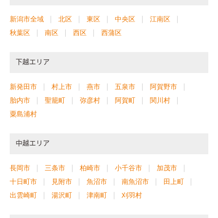
新潟市全域
北区
東区
中央区
江南区
秋葉区
南区
西区
西蒲区
下越エリア
新発田市
村上市
燕市
五泉市
阿賀野市
胎内市
聖籠町
弥彦村
阿賀町
関川村
粟島浦村
中越エリア
長岡市
三条市
柏崎市
小千谷市
加茂市
十日町市
見附市
魚沼市
南魚沼市
田上町
出雲崎町
湯沢町
津南町
刈羽村