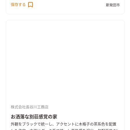
イン性に優れたオープン階段の脇から一匹のワンちゃんが出迎
保存する
新発田市
えてくれます。オールシーズン快適な高気密高断熱オール電化住
宅（ＦＰの家）です。
株式会社長谷川工務店
お洒落な別荘感覚の家
外観をブラックで統一し、アクセントに木格子の茶系色を配置