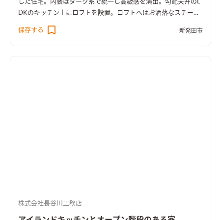
した住宅。内装はダーク系で統一し高級感を演出。勾配天井のL
DKのキッチン上にロフトを設置。ロフトへはお洒落なスチール
製の登り梯子を使います。
保存する
新発田市
株式会社長谷川工務店
アイランドキッチンとオープン階段のある家