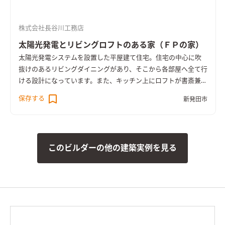
株式会社長谷川工務店
太陽光発電とリビングロフトのある家（ＦＰの家）
太陽光発電システムを設置した平屋建て住宅。住宅の中心に吹
抜けのあるリビングダイニングがあり、そこから各部屋へ全て行
ける設計になっています。また、キッチン上にロフトが書斎兼フ
リースペースとなっているオールシーズン快適な高気密高断熱
保存する
新発田市
オール電化住宅（ＦＰの家）です。
このビルダーの他の建築実例を見る