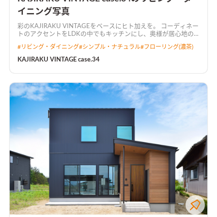
イニング写真
彩のKAJIRAKU VINTAGEをベースにヒト加えを。 コーディネー
トのアクセントをLDKの中でもキッチンにし、奥様が居心地の
良い空間にしました。 キッチンから全て見渡せるL字型LDKで
#
リビング・ダイニング
#
シンプル・ナチュラル
#
フローリング(濃茶)
広々とした空間に仕上がりました。
KAJIRAKU VINTAGE case.34