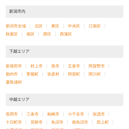
新潟市内
新潟市全域
北区
東区
中央区
江南区
秋葉区
南区
西区
西蒲区
下越エリア
新発田市
村上市
燕市
五泉市
阿賀野市
胎内市
聖籠町
弥彦村
阿賀町
関川村
粟島浦村
中越エリア
長岡市
三条市
柏崎市
小千谷市
加茂市
十日町市
見附市
魚沼市
南魚沼市
田上町