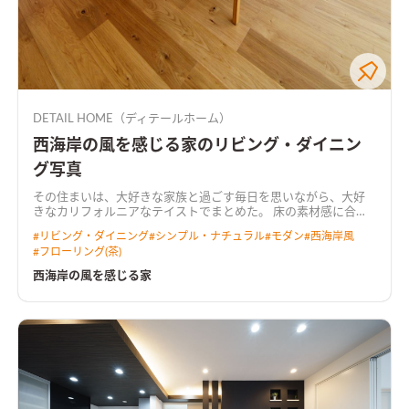
DETAIL HOME（ディテールホーム）
西海岸の風を感じる家のリビング・ダイニン
グ写真
その住まいは、大好きな家族と過ごす毎日を思いながら、大好
きなカリフォルニアなテイストでまとめた。 床の素材感に合わ
せ、全体をオークでまとめた。アクセントにはいくつかのグレ
#
リビング・ダイニング
#
シンプル・ナチュラル
#
モダン
#
西海岸風
ーをいれながら。
#
フローリング(茶)
西海岸の風を感じる家