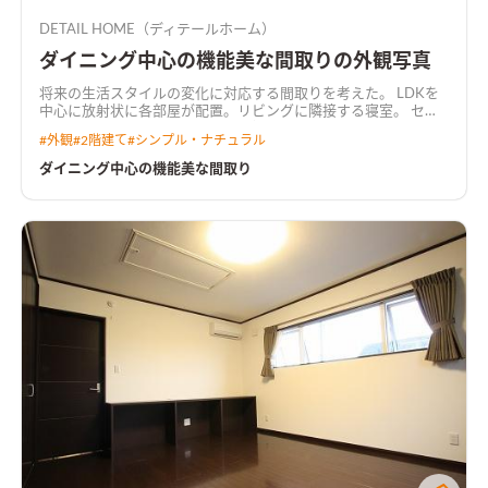
DETAIL HOME（ディテールホーム）
ダイニング中心の機能美な間取りの外観写真
将来の生活スタイルの変化に対応する間取りを考えた。 LDKを
中心に放射状に各部屋が配置。リビングに隣接する寝室。 セン
ターダイニング吹抜け。吹抜けと繋がる共有デスクルーム。 み
#
外観
#
2階建て
#
シンプル・ナチュラル
て暮らしが想像できる間取り。
ダイニング中心の機能美な間取り