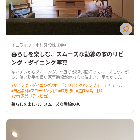
イエライフ 小出建設株式会社
暮らしを楽しむ、スムーズな動線の家のリビ
ング・ダイニング写真
キッチンからダイニング、水回りが短い直線でスムーズにつなが
る、使い勝手の良い家事動線が魅力的な住まい。 南のゆったり
広い庭へ向くＬＤＫは、吹き抜けからも光を取り込む明るく心
#
リビング・ダイニング
#
オープンリビング
#
シンプル・ナチュラル
地よい空間。 奥行きのあるウッドデッキを介して庭へと暮らし
#
自然素材
#
フローリング(茶)
#
吹き抜け
#
造作家具（棚）
が広がります。 リビングに隣り合う和室はＬＤＫと一体で使え
#
造作家具（テレビ台）
る開放的なスペース。 無垢の床や羽目板の天井、空間にぴった
りと納めた木製の造作家具など、あたたかな木の質感が室内に寛
暮らしを楽しむ、スムーズな動線の家
いだ雰囲気をつくっています。 ＨEAT20 Ｇ2以上の断熱性能を
備え床下エアコンによる暖房を採用。性能も使い勝手も大切に
作った住まいです。