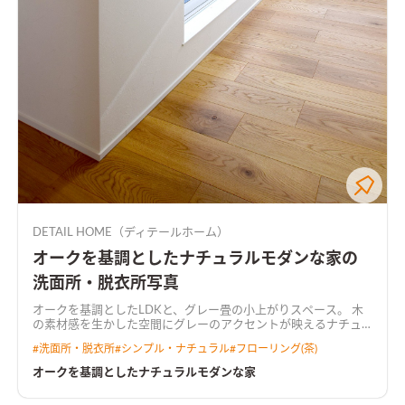
DETAIL HOME（ディテールホーム）
オークを基調としたナチュラルモダンな家の
洗面所・脱衣所写真
オークを基調としたLDKと、グレー畳の小上がりスペース。 木
の素材感を生かした空間にグレーのアクセントが映えるナチュ
ラルモダンな空間。
#
洗面所・脱衣所
#
シンプル・ナチュラル
#
フローリング(茶)
オークを基調としたナチュラルモダンな家