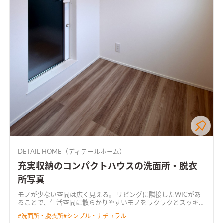
DETAIL HOME（ディテールホーム）
充実収納のコンパクトハウスの洗面所・脱衣
所写真
モノが少ない空間は広く見える。 リビングに隣接したWICがあ
ることで、生活空間に散らかりやすいモノをラクラクとスッキリ
収納可能となる。
#
洗面所・脱衣所
#
シンプル・ナチュラル