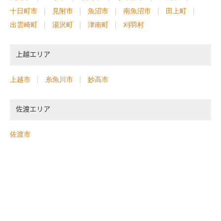
十日町市
見附市
魚沼市
南魚沼市
田上町
出雲崎町
湯沢町
津南町
刈羽村
上越エリア
上越市
糸魚川市
妙高市
佐渡エリア
佐渡市