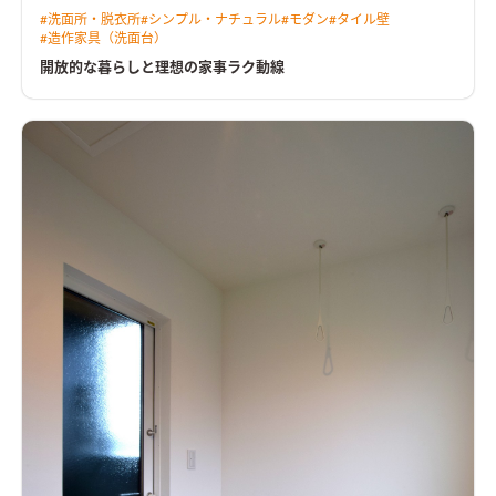
#
洗面所・脱衣所
#
シンプル・ナチュラル
#
モダン
#
タイル壁
#
造作家具（洗面台）
開放的な暮らしと理想の家事ラク動線