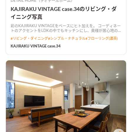
DETAIL HOME（ディテールホーム）
KAJIRAKU VINTAGE case.34のリビング・ダ
イニング写真
彩のKAJIRAKU VINTAGEをベースにヒト加えを。 コーディネー
トのアクセントをLDKの中でもキッチンにし、奥様が居心地の
良い空間にしました。 キッチンから全て見渡せるL字型LDKで
#
リビング・ダイニング
#
シンプル・ナチュラル
#
フローリング(濃茶)
広々とした空間に仕上がりました。
KAJIRAKU VINTAGE case.34