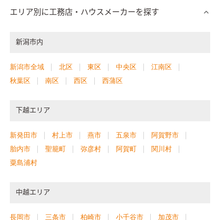
エリア別に工務店・ハウスメーカーを探す
新潟市内
新潟市全域
北区
東区
中央区
江南区
秋葉区
南区
西区
西蒲区
下越エリア
新発田市
村上市
燕市
五泉市
阿賀野市
胎内市
聖籠町
弥彦村
阿賀町
関川村
粟島浦村
中越エリア
長岡市
三条市
柏崎市
小千谷市
加茂市