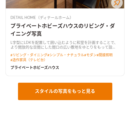
DETAIL HOME（ディテールホーム）
プライベートホビーズハウスのリビング・ダ
イニング写真
L字型にLDKを配置して囲い込むように和室を計画することで、
より開放的な空間にした
間口の広い敷地をゆとりをもって設
計。 キッチンには行き止まりがなく、ぐるぐると回遊できる動
#
リビング・ダイニング
#
シンプル・ナチュラル
#
モダン
#
間接照明
線とした。 LDKからは中庭が望め、植栽が四季の移ろいを感じ
#
造作家具（テレビ台）
させてくれる。 2階にご夫婦で使えるホビールームを設置し、コ
ロナ禍でのお家時間の充実や、リモートワークなど多岐に渡り
プライベートホビーズハウス
用途がある。 トーンを落とした飽きのこないインテリアと造作
家具が調和した住まい。
天井を彫り込んで折り上げ照明を配し
た広がりのあるLDK天井をきれいに残しつつ、広がりのある空間
を演出しました。 カーテンボックスを造作し、カーテンレール
を隠すことによって、生活感を感じさせない工夫も施していま
スタイルの写真をもっと見る
す。
プライベートなホビールームオンラインゲームやリモートワ
ークに集中できるよう、あえて個室化したプライベートなホビ
ールーム。 たくさんもっている漫画本を収納できる大容量の本
棚を造作しました