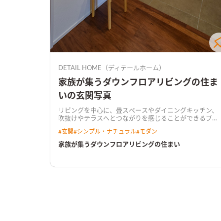
DETAIL HOME（ディテールホーム）
家族が集うダウンフロアリビングの住ま
いの玄関写真
リビングを中心に、畳スペースやダイニングキッチン、
吹抜けやテラスへとつながりを感じることができるプラ
ンニング。 ダウンリビングと吹抜け、あらわしの階段が
#
玄関
#
シンプル・ナチュラル
#
モダン
生活を楽しくする。 リビング入り口にはオリジナルの造
作建具を使用し、空間にアクセントをつけた。 水回りは
家族が集うダウンフロアリビングの住まい
回遊出来るよう設計し、キッチンからもアクセスしやす
い家事楽な動線。 構造にはプレウォール工法を取り入
れ、耐震にもこだわった住まいを実現。
ダウンフロアで
広々リビングリビングはダウンフロアにすることで視線
をずらし、空間が広がる。和室に寝転がったときにソフ
ァの人と目線が近くなり、家族でコミュニケーションが
弾む。
照明を工夫した高級感あるキッチンキッチンは石
目調のダークカラーでまとめた。キッチンからダイニン
グテーブルまでライティングレールを使用し、ペンダン