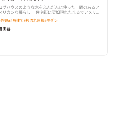
ログハウスのような木をふんだんに使った土間のあるア
メリカンな暮らし。 住宅街に突如現れたまるでアメリカ
に建っていそうな住宅です。 楽しく暮らしたい、子供た
#
外観
#
2階建て
#
片流れ屋根
#
モダン
ちが伸び伸びと成長できる家にしたい、それでいて暮ら
しやすい家がいい。そんな理想を詰め込みました。
自由暮