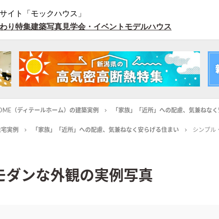
サイト「モックハウス」
わり特集
建築写真
見学会・イベント
モデルハウス
L HOME（ディテールホーム）の建築実例
「家族」「近所」への配慮、気兼ねなく
住宅実例
「家族」「近所」への配慮、気兼ねなく安らげる住まい
シンプル
モダンな外観の実例写真