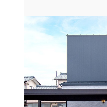
窓のないシンプルなファサード。1階を窯業系、
場所
#外観
スタイル
#シンプル・ナチュラル
ビルダー
DETAIL HOME（デ
建築実例
「家族」「近所」への