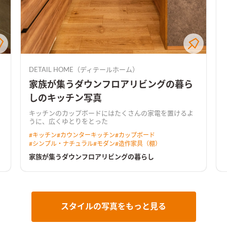
DETAIL HOME（ディテールホーム）
家族が集うダウンフロアリビングの暮ら
しのキッチン写真
キッチンのカップボードにはたくさんの家電を置けるよ
うに、広くゆとりをとった
#
キッチン
#
カウンターキッチン
#
カップボード
#
シンプル・ナチュラル
#
モダン
#
造作家具（棚）
家族が集うダウンフロアリビングの暮らし
スタイルの写真をもっと見る