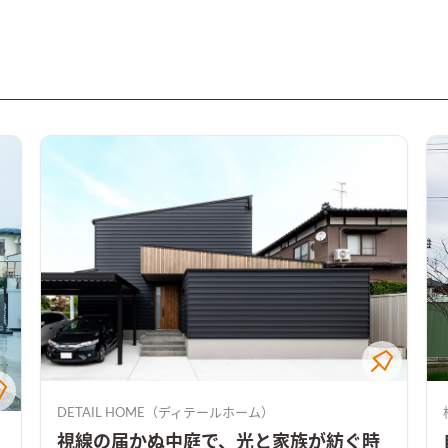
DETAIL HOME（ディテールホーム）
視線の届かぬ中庭で、光と家族が紡ぐ時