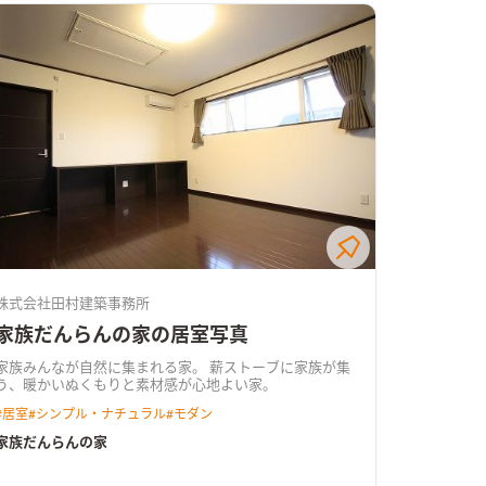
株式会社田村建築事務所
家族だんらんの家の居室写真
家族みんなが自然に集まれる家。 薪ストーブに家族が集
う、暖かいぬくもりと素材感が心地よい家。
#
居室
#
シンプル・ナチュラル
#
モダン
家族だんらんの家