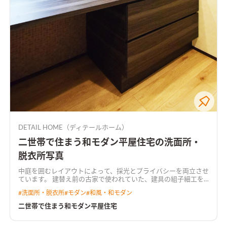
DETAIL HOME（ディテールホーム）
二世帯で住まう和モダン平屋住宅の洗面所・
脱衣所写真
中庭を囲むレイアウトによって、採光とプライバシーを両立させ
ています。 建替え前の古家で使われていた、建具の組子細工を
再利用し、新旧が絶妙に融合したデザインとなりました。
#
洗面所・脱衣所
#
モダン
#
和風・和モダン
二世帯で住まう和モダン平屋住宅