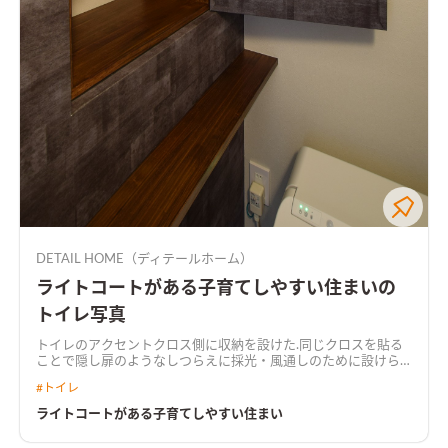
DETAIL HOME（ディテールホーム）
ライトコートがある子育てしやすい住まいの
トイレ写真
トイレのアクセントクロス側に収納を設けた.同じクロスを貼る
ことで隠し扉のようなしつらえに
採光・風通しのために設けら
れた中庭（ライトコート）を囲む間取りで、外からの視線をコン
#
トイレ
トロールしながら明るく快適な住まいを実現しました。 特徴的
なモダンな外観に対して、内装は温かみのある落ち着いた内装に
ライトコートがある子育てしやすい住まい
仕上げています。 キッチンからはリビング・和室、中庭まで見
渡せて、子どもがどこにいても安心して見守ることのできる住ま