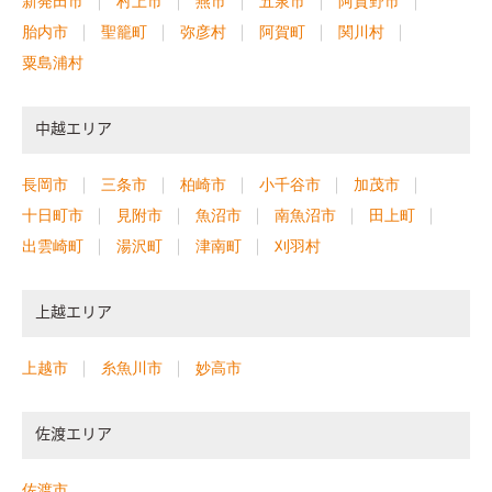
新発田市
村上市
燕市
五泉市
阿賀野市
胎内市
聖籠町
弥彦村
阿賀町
関川村
粟島浦村
中越エリア
長岡市
三条市
柏崎市
小千谷市
加茂市
十日町市
見附市
魚沼市
南魚沼市
田上町
出雲崎町
湯沢町
津南町
刈羽村
上越エリア
上越市
糸魚川市
妙高市
佐渡エリア
佐渡市