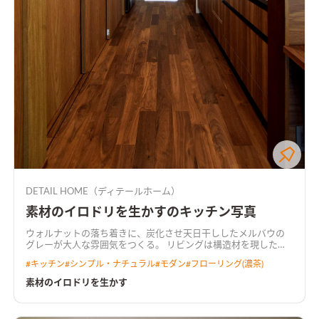
DETAIL HOME（ディテールホーム）
素材のイロドリを生かすのキッチン写真
ウォルナットの落ち着きに、炭化させ天日干ししたメルバウの
グレーが大人な雰囲気をつくる。 リビングは構造材を現した勾
配天井にして、開放的な空間に。 要所にウォルナット、メルバ
#
キッチン
#
シンプル・ナチュラル
#
モダン
#
フローリング(濃茶)
ウ、塗り壁を使用し素材感を大切に。
素材のイロドリを生かす