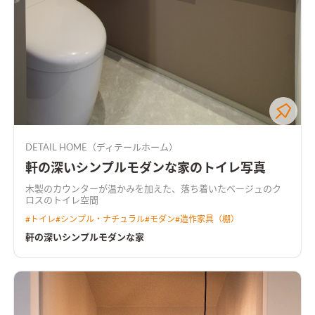
DETAIL HOME（ディテールホーム）
軒の深いシンプルモダンな家のトイレ写真
木製のカウンターが温かみを加えた、落ち着いたベージュのク
ロスのトイレ空間
#
トイレ
#
シンプル・ナチュラル
#
モダン
#
造作家具（棚）
軒の深いシンプルモダンな家