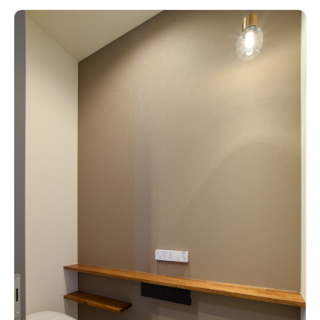
いです。
中庭と繋がるナチュラルリビングリビングに面した窓は
中庭とつながる。お隣の視線を気にせずに、カーテンを開けて
生活できる。キッチンの腰壁にはモルタル調のクロスを採用
し、ナチュラルテイストに。
折り上げ天井と間接照明で落ち着
くリビングテレビボードの背面にバンピーウォールを採用する
ことで、高級感が生まれる。天井を折り上げて間接照明を配する
ことで柔らかい光の中で家族団らんを楽しむ。
ライトブルーで
統一した造作洗面化粧台ランドリーには、奥様が一目惚れした
ムーミンのクロスを。ムーミンが毎日の家事を応援しれくれ
る。