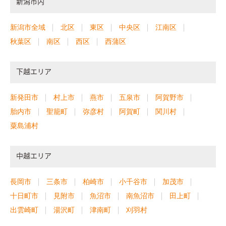
新潟市内
新潟市全域
北区
東区
中央区
江南区
秋葉区
南区
西区
西蒲区
下越エリア
新発田市
村上市
燕市
五泉市
阿賀野市
胎内市
聖籠町
弥彦村
阿賀町
関川村
粟島浦村
中越エリア
長岡市
三条市
柏崎市
小千谷市
加茂市
十日町市
見附市
魚沼市
南魚沼市
田上町
出雲崎町
湯沢町
津南町
刈羽村