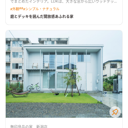
でまとめたインテリア。LDKは、大きな窓から広いウッドデッキ
と庭に繋がり開放感に満ちた空間です。家族の集まるスタディス
#
#
#
外観
#
シンプル・ナチュラル
ペースを１階に設け、くつろぎながら家族とペットが楽しく一緒
に過ごせる住まいになっています。
庭とデッキを囲んだ開放感あふれる家
無印良品の家 新潟店