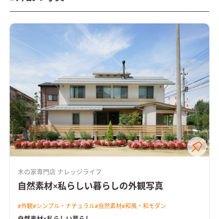
木の家専門店 ナレッジライフ
自然素材×私らしい暮らしの外観写真
#
外観
#
シンプル・ナチュラル
#
自然素材
#
和風・和モダン