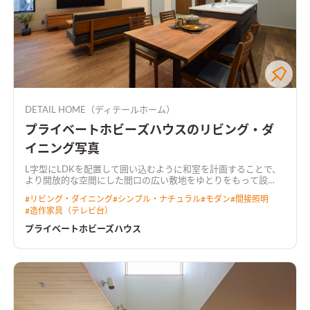
DETAIL HOME（ディテールホーム）
プライベートホビーズハウスのリビング・ダ
イニング写真
L字型にLDKを配置して囲い込むように和室を計画することで、
より開放的な空間にした
間口の広い敷地をゆとりをもって設
計。 キッチンには行き止まりがなく、ぐるぐると回遊できる動
#
リビング・ダイニング
#
シンプル・ナチュラル
#
モダン
#
間接照明
線とした。 LDKからは中庭が望め、植栽が四季の移ろいを感じ
#
造作家具（テレビ台）
させてくれる。 2階にご夫婦で使えるホビールームを設置し、コ
ロナ禍でのお家時間の充実や、リモートワークなど多岐に渡り
プライベートホビーズハウス
用途がある。 トーンを落とした飽きのこないインテリアと造作
家具が調和した住まい。
天井を彫り込んで折り上げ照明を配し
た広がりのあるLDK天井をきれいに残しつつ、広がりのある空間
を演出しました。 カーテンボックスを造作し、カーテンレール
を隠すことによって、生活感を感じさせない工夫も施していま
す。
プライベートなホビールームオンラインゲームやリモートワ
ークに集中できるよう、あえて個室化したプライベートなホビ