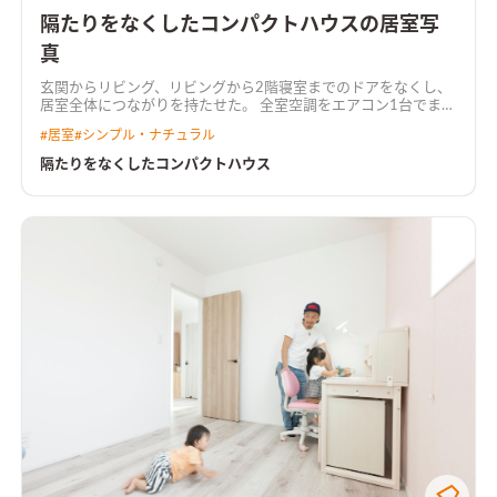
隔たりをなくしたコンパクトハウスの居室写
真
玄関からリビング、リビングから2階寝室までのドアをなくし、
居室全体につながりを持たせた。 全室空調をエアコン1台でまか
ない、トイレも寒くない高気密・高断熱仕様。 プライバシーを
#
居室
#
シンプル・ナチュラル
確保するため、吹抜けを通じて2階南窓からリビングへ採光。 吹
抜けにグレーチングを置いて足場を設け、採光しながら吹抜けス
隔たりをなくしたコンパクトハウス
ペースを有効活用できるようにした。 外観は全体をグレーでま
とめ、素材感やトーンを変えることでアグレッシブな印象に。