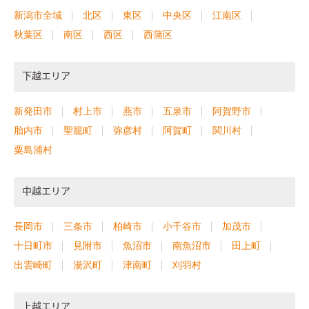
新潟市全域
北区
東区
中央区
江南区
秋葉区
南区
西区
西蒲区
下越エリア
新発田市
村上市
燕市
五泉市
阿賀野市
胎内市
聖籠町
弥彦村
阿賀町
関川村
粟島浦村
中越エリア
長岡市
三条市
柏崎市
小千谷市
加茂市
十日町市
見附市
魚沼市
南魚沼市
田上町
出雲崎町
湯沢町
津南町
刈羽村
上越エリア