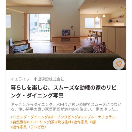
ールーム。 たくさんもっている漫画本を収納できる大容量の本
棚を造作しました
イエライフ 小出建設株式会社
暮らしを楽しむ、スムーズな動線の家のリビ
ング・ダイニング写真
キッチンからダイニング、水回りが短い直線でスムーズにつなが
る、使い勝手の良い家事動線が魅力的な住まい。 南のゆったり
広い庭へ向くＬＤＫは、吹き抜けからも光を取り込む明るく心
#
リビング・ダイニング
#
オープンリビング
#
シンプル・ナチュラル
地よい空間。 奥行きのあるウッドデッキを介して庭へと暮らし
#
自然素材
#
フローリング(茶)
#
吹き抜け
#
造作家具（棚）
が広がります。 リビングに隣り合う和室はＬＤＫと一体で使え
#
造作家具（テレビ台）
る開放的なスペース。 無垢の床や羽目板の天井、空間にぴった