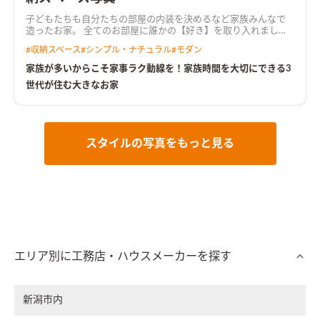
子どもたちも自分たちの部屋の内装を決めるなど家族みんなで
造ったお家。 全てのお部屋に誰かの【好き】を取り入れまし
た。 また、洗面脱衣室の隣にサンルームを備えた家事ラク導線
#
収納スペース
#
シンプル・ナチュラル
#
モダン
は忙しい方・家族が多い方必見。 オープンハウスでも多くの方
からご好評を頂きました。 2階の子ども部屋をあえてコンパクト
家族が多いからこそ家事ラク動線を！家族時間を大切にできる3
にしてセカンドリビングを造ることにより、【家族時間】をたく
世代が住む大きなお家
さん作ることができるお家です。
スタイルの写真をもっと見る
エリア別に工務店・ハウスメーカーを探す
新潟市内