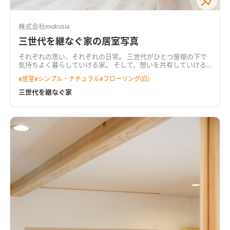
株式会社mokusia
三世代を継なぐ家の居室写真
それぞれの思い、それぞれの日常。 三世代がひとつ屋根の下で
気持ちよく暮らしていける家。 そして、想いを共有していける
家。 住む人のライフスタイルに合わせた空間を確保しながら、
#
居室
#
シンプル・ナチュラル
#
フローリング(白)
家族としてコミュニケーションの場がある。 必要なのは居心地
の良さという幹。 性能、デザイン、安心感の葉っぱをつけて。
三世代を継なぐ家
お客様とmokusiaでつくりあげた次世代に〝継なげる″長期優良
住宅です。