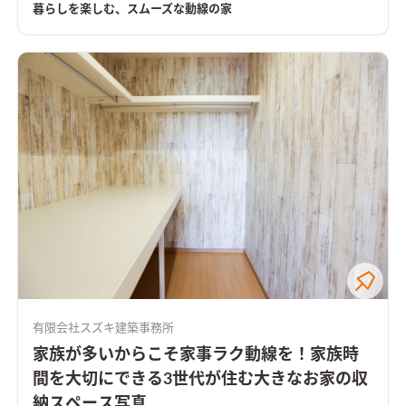
りと納めた木製の造作家具など、あたたかな木の質感が室内に寛
暮らしを楽しむ、スムーズな動線の家
いだ雰囲気をつくっています。 ＨEAT20 Ｇ2以上の断熱性能を
備え床下エアコンによる暖房を採用。性能も使い勝手も大切に
作った住まいです。
有限会社スズキ建築事務所
家族が多いからこそ家事ラク動線を！家族時
間を大切にできる3世代が住む大きなお家の収
納スペース写真