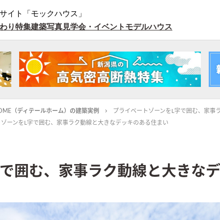
サイト「モックハウス」
わり特集
建築写真
見学会・イベント
モデルハウス
L HOME（ディテールホーム）の建築実例
プライベートゾーンをL字で囲む、家事
トゾーンをL字で囲む、家事ラク動線と大きなデッキのある住まい
字で囲む、家事ラク動線と大きな