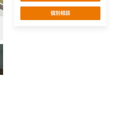
個別相談
リビングとつながる広々したプライベートデッキ。
外観
ヴィンテージ
モダン