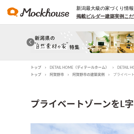
新潟最大級の家づくり情報
掲載ビルダー
建築実例
こだ
トップ
DETAIL HOME（ディテールホーム）
DETAI
トップ
阿賀野市
阿賀野市の建築実例
プライベー
プライベートゾーンをL