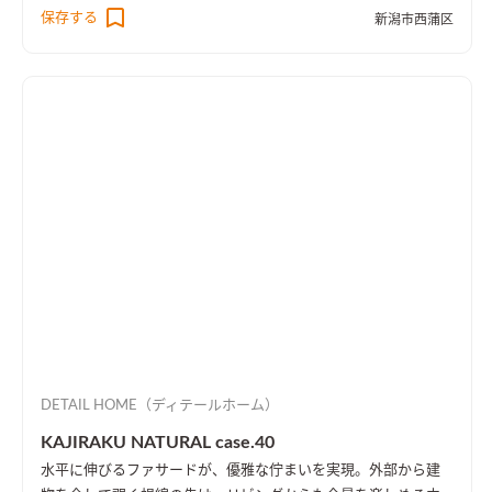
より、1階・2階の一体感を演出しました。 趣味のピアノ室は、
保存する
新潟市西蒲区
楽譜を整理する本棚を壁一面に設け、屋外への防音効果も担って
います。
DETAIL HOME（ディテールホーム）
KAJIRAKU NATURAL case.40
水平に伸びるファサードが、優雅な佇まいを実現。外部から建