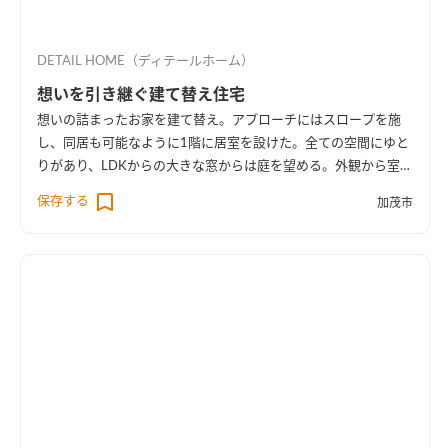
DETAIL HOME（ディテールホーム）
想いを引き継ぐ建て替え住宅
想いの詰まったお家を建て替え。アプローチにはスロープを施
し、同居も可能なように1階に居室を設けた。全ての空間にゆと
りがあり、LDKからの大きな窓からは庭を望める。外観から室内
空間まで広さを感じる事のできるお家となった。
保存する
加茂市