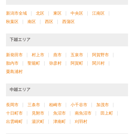
新潟市全域
北区
東区
中央区
江南区
秋葉区
南区
西区
西蒲区
下越エリア
新発田市
村上市
燕市
五泉市
阿賀野市
胎内市
聖籠町
弥彦村
阿賀町
関川村
粟島浦村
中越エリア
長岡市
三条市
柏崎市
小千谷市
加茂市
十日町市
見附市
魚沼市
南魚沼市
田上町
出雲崎町
湯沢町
津南町
刈羽村