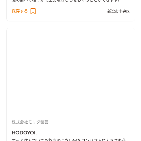
騒の街中で穏やかで上品な暮らしをおくることができます。
保存する
新潟市中央区
株式会社モリタ装芸
HODOYOI.
ずっと住んでいても飽きのこない家をコンセプトに大きさも仕