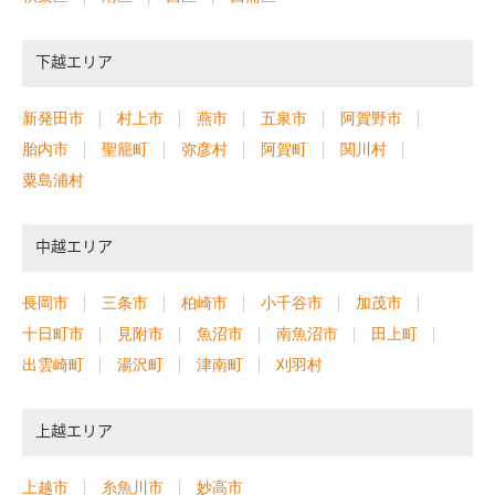
下越エリア
新発田市
村上市
燕市
五泉市
阿賀野市
胎内市
聖籠町
弥彦村
阿賀町
関川村
粟島浦村
中越エリア
長岡市
三条市
柏崎市
小千谷市
加茂市
十日町市
見附市
魚沼市
南魚沼市
田上町
出雲崎町
湯沢町
津南町
刈羽村
上越エリア
上越市
糸魚川市
妙高市