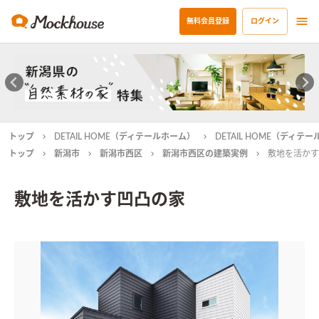
無料会員登録
ログイン
トップ
DETAIL HOME（ディテールホーム）
DETAIL HOME（ディ
トップ
新潟市
新潟市西区
新潟市西区の建築実例
敷地を活かす
敷地を活かす凹凸の家