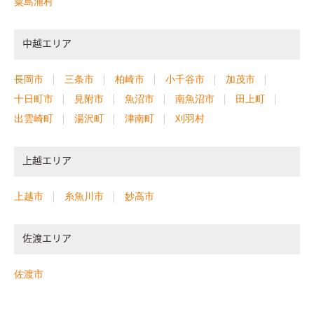
粟島浦村
中越エリア
長岡市
三条市
柏崎市
小千谷市
加茂市
十日町市
見附市
魚沼市
南魚沼市
田上町
出雲崎町
湯沢町
津南町
刈羽村
上越エリア
上越市
糸魚川市
妙高市
佐渡エリア
佐渡市