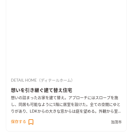
DETAIL HOME（ディテールホーム）
想いを引き継ぐ建て替え住宅
想いの詰まったお家を建て替え。アプローチにはスロープを施
し、同居も可能なように1階に居室を設けた。全ての空間にゆと
りがあり、LDKからの大きな窓からは庭を望める。外観から室内
空間まで広さを感じる事のできるお家となった。
保存する
加茂市