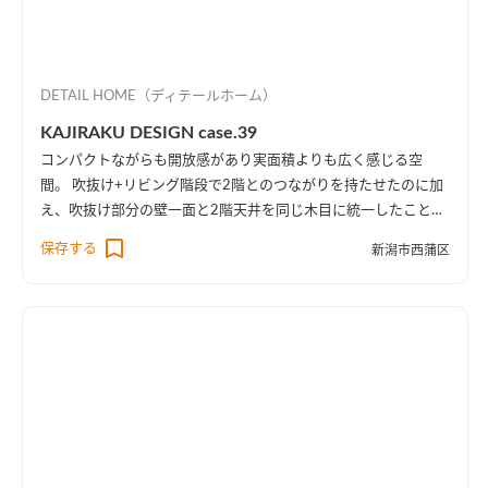
DETAIL HOME（ディテールホーム）
KAJIRAKU DESIGN case.39
コンパクトながらも開放感があり実面積よりも広く感じる空
間。 吹抜け+リビング階段で2階とのつながりを持たせたのに加
え、吹抜け部分の壁一面と2階天井を同じ木目に統一したことに
より、1階・2階の一体感を演出しました。 趣味のピアノ室は、
保存する
新潟市西蒲区
楽譜を整理する本棚を壁一面に設け、屋外への防音効果も担って
います。