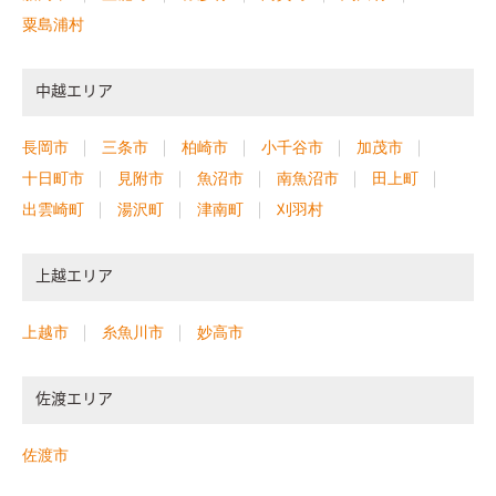
粟島浦村
中越エリア
長岡市
三条市
柏崎市
小千谷市
加茂市
十日町市
見附市
魚沼市
南魚沼市
田上町
出雲崎町
湯沢町
津南町
刈羽村
上越エリア
上越市
糸魚川市
妙高市
佐渡エリア
佐渡市