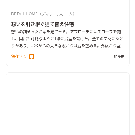
DETAIL HOME（ディテールホーム）
想いを引き継ぐ建て替え住宅
想いの詰まったお家を建て替え。アプローチにはスロープを施
し、同居も可能なように1階に居室を設けた。全ての空間にゆと
りがあり、LDKからの大きな窓からは庭を望める。外観から室内
空間まで広さを感じる事のできるお家となった。
保存する
加茂市