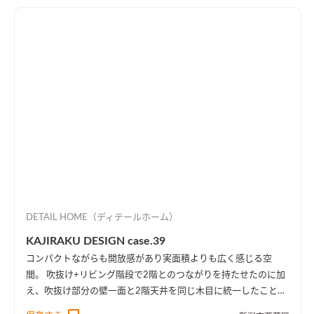
DETAIL HOME（ディテールホーム）
KAJIRAKU DESIGN case.39
コンパクトながらも開放感があり実面積よりも広く感じる空
間。 吹抜け+リビング階段で2階とのつながりを持たせたのに加
え、吹抜け部分の壁一面と2階天井を同じ木目に統一したことに
より、1階・2階の一体感を演出しました。 趣味のピアノ室は、