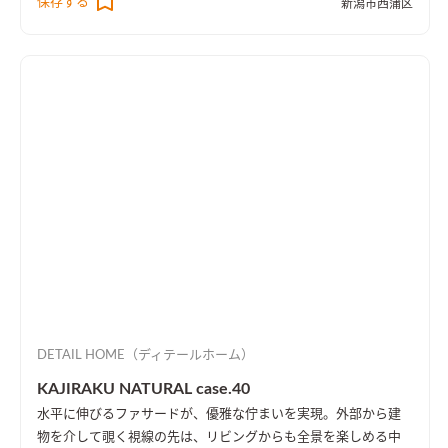
保存する
新潟市西蒲区
楽譜を整理する本棚を壁一面に設け、屋外への防音効果も担って
います。
DETAIL HOME（ディテールホーム）
KAJIRAKU NATURAL case.40
水平に伸びるファサードが、優雅な佇まいを実現。外部から建
物を介して覗く視線の先は、リビングからも全景を楽しめる中