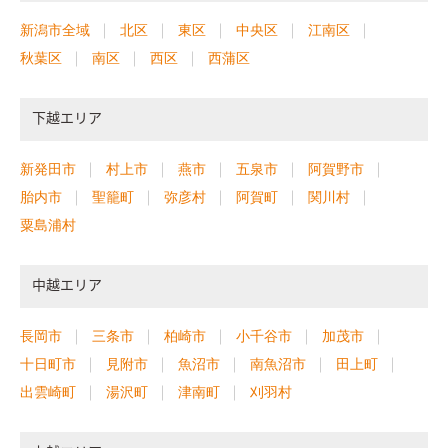
新潟市全域
北区
東区
中央区
江南区
秋葉区
南区
西区
西蒲区
下越エリア
新発田市
村上市
燕市
五泉市
阿賀野市
胎内市
聖籠町
弥彦村
阿賀町
関川村
粟島浦村
中越エリア
長岡市
三条市
柏崎市
小千谷市
加茂市
十日町市
見附市
魚沼市
南魚沼市
田上町
出雲崎町
湯沢町
津南町
刈羽村