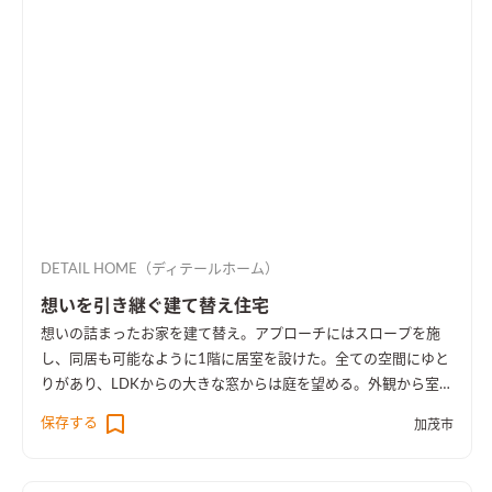
DETAIL HOME（ディテールホーム）
想いを引き継ぐ建て替え住宅
想いの詰まったお家を建て替え。アプローチにはスロープを施
し、同居も可能なように1階に居室を設けた。全ての空間にゆと
りがあり、LDKからの大きな窓からは庭を望める。外観から室内
空間まで広さを感じる事のできるお家となった。
保存する
加茂市