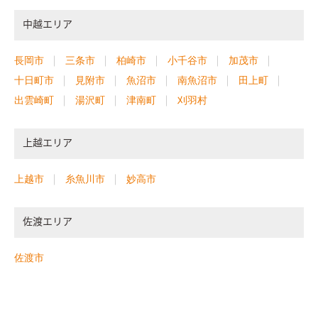
中越エリア
長岡市
三条市
柏崎市
小千谷市
加茂市
十日町市
見附市
魚沼市
南魚沼市
田上町
出雲崎町
湯沢町
津南町
刈羽村
上越エリア
上越市
糸魚川市
妙高市
佐渡エリア
佐渡市