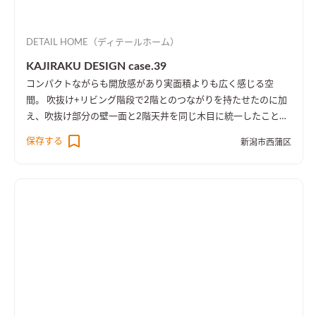
DETAIL HOME（ディテールホーム）
KAJIRAKU DESIGN case.39
コンパクトながらも開放感があり実面積よりも広く感じる空
間。 吹抜け+リビング階段で2階とのつながりを持たせたのに加
え、吹抜け部分の壁一面と2階天井を同じ木目に統一したことに
より、1階・2階の一体感を演出しました。 趣味のピアノ室は、
保存する
新潟市西蒲区
楽譜を整理する本棚を壁一面に設け、屋外への防音効果も担って
います。