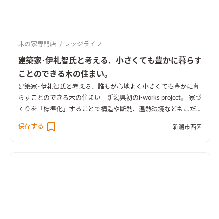
木の家専門店 ナレッジライフ
建築家･伊礼智氏と考える、小さくても豊かに暮らす
ことのできる木の住まい。
建築家･伊礼智氏と考える、誰もが心地よく小さくても豊かに暮
らすことのできる木の住まい｜新潟県初のi-works project。 家づ
くりを「標準化」することで構造や断熱、温熱環境などもこだ
わり、信頼できる部材や材料も標準部材とした価格以上に価値の
保存する
新潟市西区
ある住まいです。