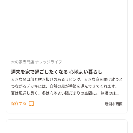
木の家専門店 ナレッジライフ
週末を家で過ごしたくなる 心地よい暮らし
大きな開口部と吹き抜けのあるリビング、大きな窓を開け放つと
つながるデッキには、自然の風が季節を運んできてくれます。
夏は風通し良く、冬は心地よい陽だまりの空間に。 無垢の床は
経年変化でつややかに。 新築時の明るい色味から、徐々につや
保存する
新潟市西区
のある飴色に変わっていきます。 変わるのは見た目だけでな
く、素足で歩いたときの肌馴染みも。 住むほどに、暮らしの中
のちょっとした変化が楽しみになるのが木の家です。