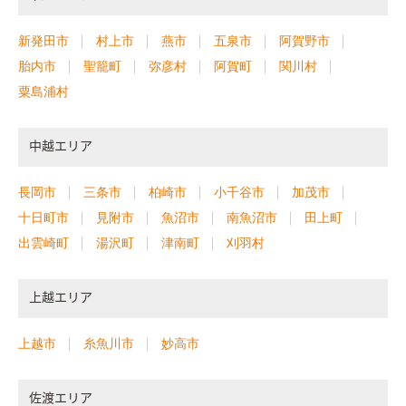
新発田市
村上市
燕市
五泉市
阿賀野市
胎内市
聖籠町
弥彦村
阿賀町
関川村
粟島浦村
中越エリア
長岡市
三条市
柏崎市
小千谷市
加茂市
十日町市
見附市
魚沼市
南魚沼市
田上町
出雲崎町
湯沢町
津南町
刈羽村
上越エリア
上越市
糸魚川市
妙高市
佐渡エリア