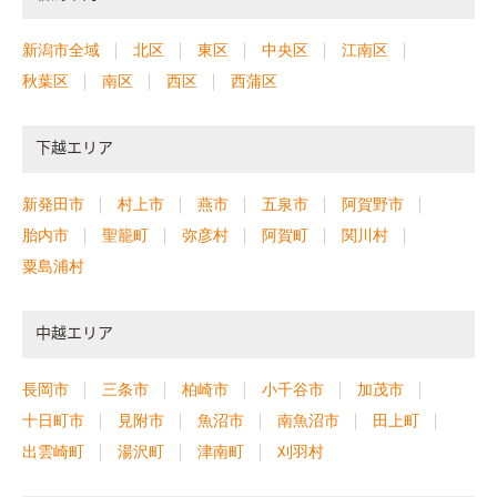
新潟市全域
北区
東区
中央区
江南区
秋葉区
南区
西区
西蒲区
下越エリア
新発田市
村上市
燕市
五泉市
阿賀野市
胎内市
聖籠町
弥彦村
阿賀町
関川村
粟島浦村
中越エリア
長岡市
三条市
柏崎市
小千谷市
加茂市
十日町市
見附市
魚沼市
南魚沼市
田上町
出雲崎町
湯沢町
津南町
刈羽村