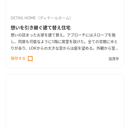
DETAIL HOME（ディテールホーム）
想いを引き継ぐ建て替え住宅
想いの詰まったお家を建て替え。アプローチにはスロープを施
し、同居も可能なように1階に居室を設けた。全ての空間にゆと
りがあり、LDKからの大きな窓からは庭を望める。外観から室内
空間まで広さを感じる事のできるお家となった。
保存する
加茂市