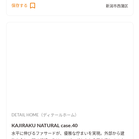
より、1階・2階の一体感を演出しました。 趣味のピアノ室は、
保存する
新潟市西蒲区
楽譜を整理する本棚を壁一面に設け、屋外への防音効果も担って
います。
DETAIL HOME（ディテールホーム）
KAJIRAKU NATURAL case.40
水平に伸びるファサードが、優雅な佇まいを実現。外部から建