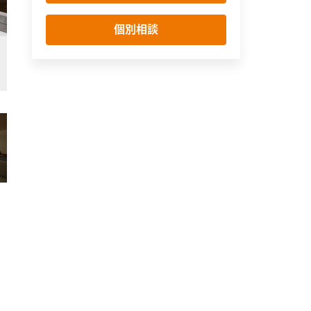
個別相談
玄関ドア入って正面のニッチにエコカラットを貼り、空間のアクセントに。郵
玄関
シンプル・ナチュラル
モダン