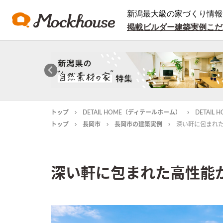
新潟最大級の家づくり情報
掲載ビルダー
建築実例
こだ
トップ
DETAIL HOME（ディテールホーム）
DETAI
トップ
長岡市
長岡市の建築実例
深い軒に包まれ
深い軒に包まれた高性能