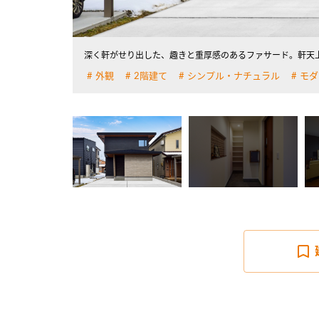
深く軒がせり出した、趣きと重厚感のあるファサード。軒天
外観
2階建て
シンプル・ナチュラル
モダ
詳しく見る