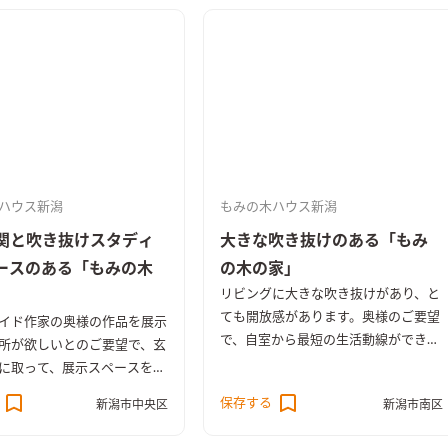
ハウス新潟
もみの木ハウス新潟
関と吹き抜けスタディ
大きな吹き抜けのある「もみ
ースのある「もみの木
の木の家」
リビングに大きな吹き抜けがあり、と
ても開放感があります。奥様のご要望
イド作家の奥様の作品を展示
で、自室から最短の生活動線ができる
所が欲しいとのご要望で、玄
ように設計がされています。
に取って、展示スペースを設
。また、造り付けのもみの木
保存する
新潟市中央区
新潟市南区
三人のお子様の為にとご注文
ました。