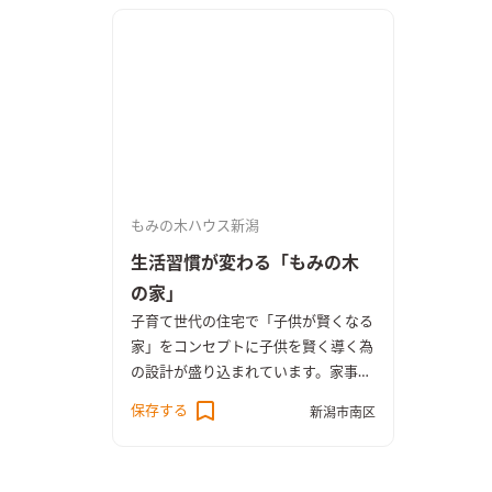
もみの木ハウス新潟
生活習慣が変わる「もみの木
の家」
子育て世代の住宅で「子供が賢くなる
家」をコンセプトに子供を賢く導く為
の設計が盛り込まれています。家事動
線も最短距離で家事をこなせる工夫を
保存する
新潟市南区
している事によって家事がスムーズに
行えるようになっています。