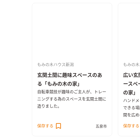
もみの木ハウス新潟
もみの木
玄関土間に趣味スペースのあ
広い玄
る「もみの木の家」
ースペ
自転車競技が趣味のご主人が、トレー
の家」
ニングする為のスペースを玄関土間に
ハンドメ
造りました。
できる場
関を広め
けました
保存する
保存する
五泉市
ベンチも
いただき