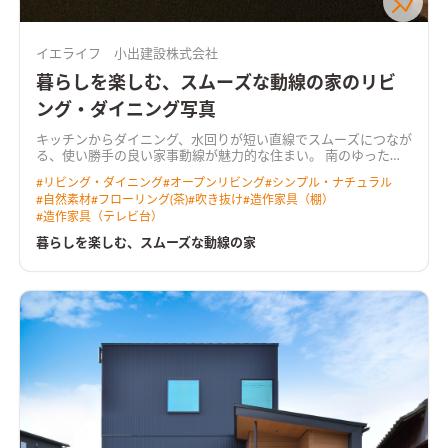
イエライフ 小出建設株式会社
暮らしを楽しむ、スムーズな動線の家のリビ
ング・ダイニング写真
キッチンからダイニング、水回りが短い直線でスムーズにつなが
る、使い勝手の良い家事動線が魅力的な住まい。 南のゆったり
広い庭へ向くＬＤＫは、吹き抜けからも光を取り込む明るく心
#
リビング・ダイニング
#
オープンリビング
#
シンプル・ナチュラル
地よい空間。 奥行きのあるウッドデッキを介して庭へと暮らし
#
自然素材
#
フローリング(茶)
#
吹き抜け
#
造作家具（棚）
が広がります。 リビングに隣り合う和室はＬＤＫと一体で使え
#
造作家具（テレビ台）
る開放的なスペース。 無垢の床や羽目板の天井、空間にぴった
りと納めた木製の造作家具など、あたたかな木の質感が室内に寛
暮らしを楽しむ、スムーズな動線の家
いだ雰囲気をつくっています。 ＨEAT20 Ｇ2以上の断熱性能を
備え床下エアコンによる暖房を採用。性能も使い勝手も大切に
作った住まいです。