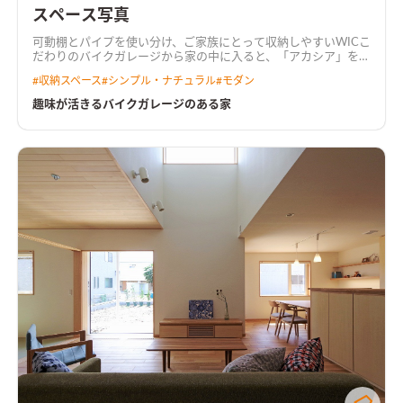
スペース写真
可動棚とパイプを使い分け、ご家族にとって収納しやすいWIC
こ
だわりのバイクガレージから家の中に入ると、「アカシア」を基
調とした落ち着いた雰囲気のLDK。 リビング続きの和室や鉄骨
#
収納スペース
#
シンプル・ナチュラル
#
モダン
階段、開口の先に広がる庭は、暮らしをより豊かにする。
アカ
シアを基調とした落ち着いた雰囲気のLDK壁掛けTV裏はこだわ
趣味が活きるバイクガレージのある家
りのタイルで空間のアクセントに
キッチンは濃いめの木調をセ
レクトキッチンはLDKの雰囲気に合わせて濃いめの木調をセレ
クト。キッチン横につながる水回り動線はより普段の家事動線
を楽にする
施主こだわりのバイクガレージ趣味のバイク用品な
どをガレージに収納、暮らしながらカスタマイズしていく