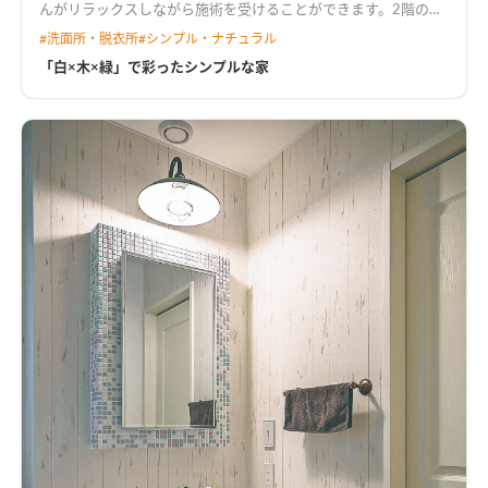
んがリラックスしながら施術を受けることができます。2階のリ
ビングダイニングは、バルコニーのデッキを囲むように設計し
#
洗面所・脱衣所
#
シンプル・ナチュラル
たことで光が差し込みます。キッチンは、収納をパーテンション
で隠すことにより、生活感を感じさせないつくりにしました。中
「白×木×緑」で彩ったシンプルな家
庭のオリーブの木が室内の至る所で見え、時間の流れがゆっく
り感じられる住まいです。