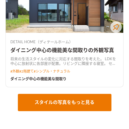
DETAIL HOME（ディテールホーム）
ダイニング中心の機能美な間取りの外観写真
将来の生活スタイルの変化に対応する間取りを考えた。 LDKを
中心に放射状に各部屋が配置。リビングに隣接する寝室。 セン
ターダイニング吹抜け。吹抜けと繋がる共有デスクルーム。 み
#
外観
#
2階建て
#
シンプル・ナチュラル
て暮らしが想像できる間取り。
ダイニング中心の機能美な間取り
スタイルの写真をもっと見る