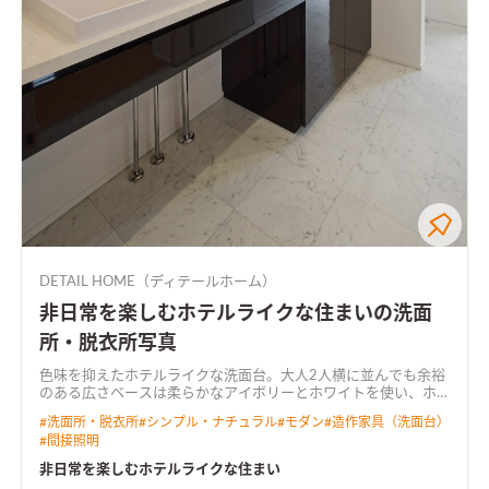
DETAIL HOME（ディテールホーム）
非日常を楽しむホテルライクな住まいの洗面
所・脱衣所写真
色味を抑えたホテルライクな洗面台。大人2人横に並んでも余裕
のある広さ
ベースは柔らかなアイボリーとホワイトを使い、ホ
テルライクなLDKにまとめた。 TVボードとキッチンの石目調が
#
洗面所・脱衣所
#
シンプル・ナチュラル
#
モダン
#
造作家具（洗面台）
加わり、空間に上品なコントラストが生まれる。 家族それぞれ
#
間接照明
の思いを反映させたコーディネートは日常を特別なものにす
る。
外観は素材をMIXしたシンプルモダンなデザイングレー外壁
非日常を楽しむホテルライクな住まい
を金属系、窯業系2つの素材で取り入れ、目隠し擁壁にSOLIDO