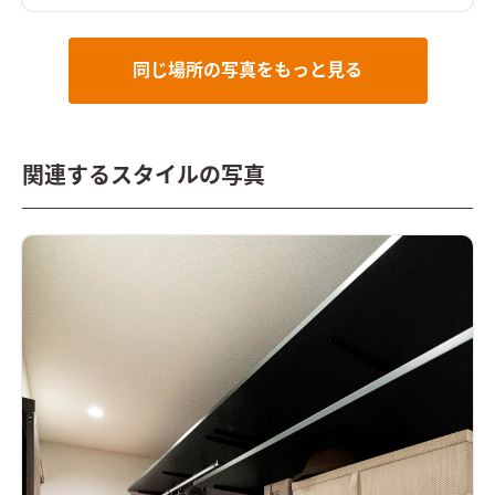
（さびちゃ）を採用
ホテルライクなリビング空間石目調をベー
スにしたLDKはホテルライクに仕上げた。リビングの角には三
角形のTVボードを造作
白を基調に高級感を演出した洗面化粧台
色味を抑えたホテルライクな洗面台。大人2人横に並んでも余裕
同じ場所の写真をもっと見る
のある広さ
関連するスタイルの写真