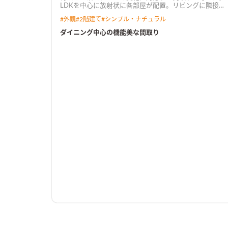
LDKを中心に放射状に各部屋が配置。リビングに隣接す
る寝室。 センターダイニング吹抜け。吹抜けと繋がる共
#
外観
#
2階建て
#
シンプル・ナチュラル
有デスクルーム。 みて暮らしが想像できる間取り。
ダイニング中心の機能美な間取り