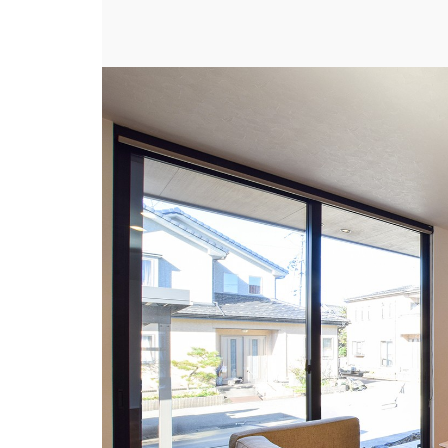
テレビ台は既製品を選定。建具と色見を合わせ
場所
#リビング・ダイニン
スタイル
#シンプル・ナチュラ
設備・機能
#造作家具（テレビ台
ビルダー
DETAIL HOME（
建築実例
木のぬくもりを感じ