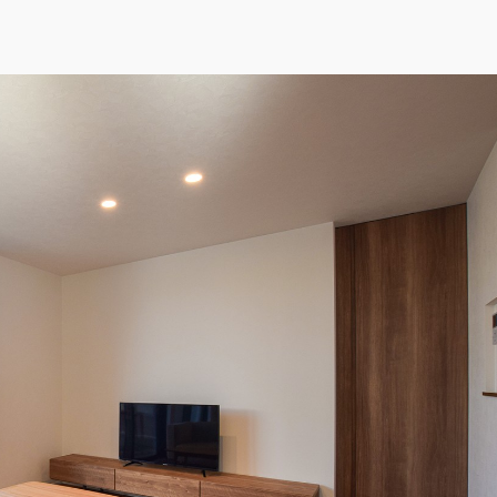
全体の統一感を出した
グ
ル
#モダン
）
ディテールホーム）
る無垢床リビングの家