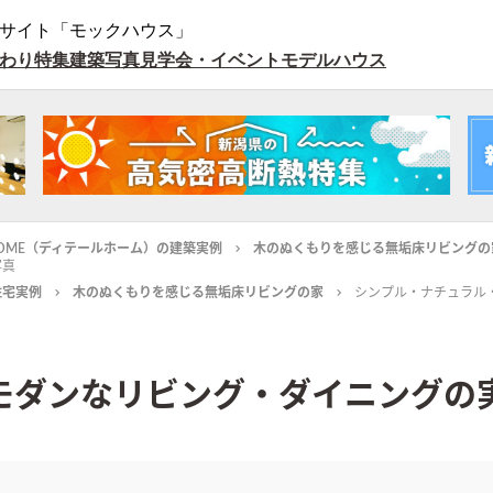
サイト「モックハウス」
わり特集
建築写真
見学会・イベント
モデルハウス
L HOME（ディテールホーム）の建築実例
木のぬくもりを感じる無垢床リビングの
写真
住宅実例
木のぬくもりを感じる無垢床リビングの家
シンプル・ナチュラル
モダンなリビング・ダイニングの