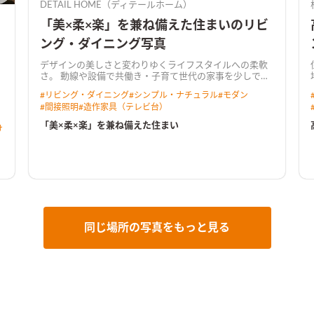
DETAIL HOME（ディテールホーム）
「美×柔×楽」を兼ね備えた住まいのリビ
ング・ダイニング写真
デザインの美しさと変わりゆくライフスタイルへの柔軟
さ。 動線や設備で共働き・子育て世代の家事を少しでも
楽にして趣味に時間を使えるように考えぬかれたプラ
#
リビング・ダイニング
#
シンプル・ナチュラル
#
モダン
ン。
外観ネオブラックのエバールーフを基調にレッドシ
#
間接照明
#
造作家具（テレビ台）
ダーでアクセントを加えた外観。そこに馴染みながらも
味のあるムラが存在感を出すセメント板を設えた
LDK明
「美×柔×楽」を兼ね備えた住まい
け
るめのテイストで、居心地のよいリビング空間。床で採
用したアカシアが昼の自然光、夜の照明で表情を変え
る。アクセントのグレータイル、レッドシダーの濃淡は
よく似合う
キッチンリクシルのリシェルのセラミック天
板を採用。高級感を出しつつ、しっかり収納量を備えて
いるため、常にキレイに保てるキッチン。圧倒的な収納
力のキッチンカウンター収納を備え、背面の食器棚エリ
アは一部オープンスペースをつくる
洗面2世帯は洗面に家
族が並ぶ機会もしばしば。大人ふたりが並べるサイズの
同じ場所の写真をもっと見る
一面鏡を採用。化粧台としても活躍
寝室寝る部屋だから
より快眠に誘われる計画が良い。調光可能なコーブ照明
をセレクトした