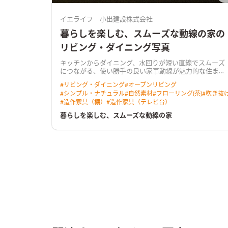
イエライフ 小出建設株式会社
暮らしを楽しむ、スムーズな動線の家の
リビング・ダイニング写真
キッチンからダイニング、水回りが短い直線でスムーズ
につながる、使い勝手の良い家事動線が魅力的な住ま
い。 南のゆったり広い庭へ向くＬＤＫは、吹き抜けから
#
リビング・ダイニング
#
オープンリビング
も光を取り込む明るく心地よい空間。 奥行きのあるウッ
#
シンプル・ナチュラル
#
自然素材
#
フローリング(茶)
#
吹き抜
ドデッキを介して庭へと暮らしが広がります。 リビング
#
造作家具（棚）
#
造作家具（テレビ台）
に隣り合う和室はＬＤＫと一体で使える開放的なスペー
ス。 無垢の床や羽目板の天井、空間にぴったりと納めた
暮らしを楽しむ、スムーズな動線の家
木製の造作家具など、あたたかな木の質感が室内に寛い
だ雰囲気をつくっています。 ＨEAT20 Ｇ2以上の断熱性
能を備え床下エアコンによる暖房を採用。性能も使い勝
手も大切に作った住まいです。