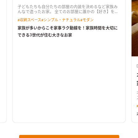
子どもたちも自分たちの部屋の内装を決めるなど家族み
んなで造ったお家。 全てのお部屋に誰かの【好き】を取
り入れました。 また、洗面脱衣室の隣にサンルームを備
#
収納スペース
#
シンプル・ナチュラル
#
モダン
えた家事ラク導線は忙しい方・家族が多い方必見。 オー
プンハウスでも多くの方からご好評を頂きました。 2階
家族が多いからこそ家事ラク動線を！家族時間を大切に
の子ども部屋をあえてコンパクトにしてセカンドリビン
できる3世代が住む大きなお家
グを造ることにより、【家族時間】をたくさん作ること
ができるお家です。
ス。 木