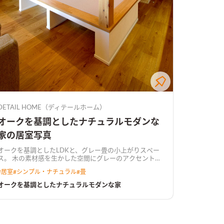
DETAIL HOME（ディテールホーム）
オークを基調としたナチュラルモダンな
家の居室写真
オークを基調としたLDKと、グレー畳の小上がりスペー
の素材感を生かした空間にグレーのアクセントが
映えるナチュラルモダンな空間。
#
居室
#
シンプル・ナチュラル
#
畳
オークを基調としたナチュラルモダンな家