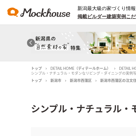
新潟最大級の家づくり情報
掲載ビルダー
建築実例
こだ
トップ
DETAIL HOME（ディテールホーム）
DETAI
シンプル・ナチュラル・モダンなリビング・ダイニングの実例
トップ
新潟市
新潟市西蒲区
新潟市西蒲区の注文
シンプル・ナチュラル・