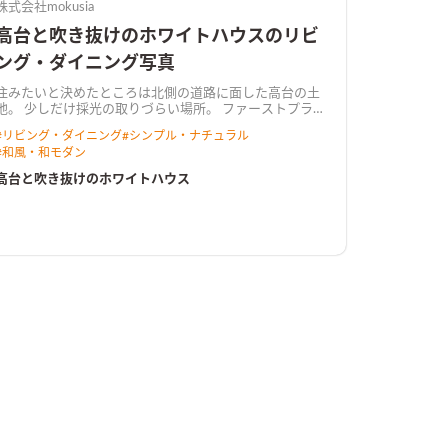
株式会社mokusia
高台と吹き抜けのホワイトハウスのリビ
ング・ダイニング写真
住みたいと決めたところは北側の道路に面した高台の土
地。 少しだけ採光の取りづらい場所。 ファーストプラン
は2Fにリビングを配置して光を取り入れようと提案。 で
#
リビング・ダイニング
#
シンプル・ナチュラル
も昔から家族で過ごすリビングは1Fにと決めていた。 採
#
和風・和モダン
光を無駄なく取るには…？ 明るい家にしたい！ 打合せを
重ねて決めた間取り。すごく自然に決まった間取り。 吹
高台と吹き抜けのホワイトハウス
抜けと天窓が＋α以上のデザインと光の動線を作り出しま
した。 開放感と居心地の良さを。 この場所だからでき
た、高台と吹抜けのホワイトハウス。