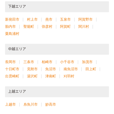
下越エリア
新発田市
村上市
燕市
五泉市
阿賀野市
胎内市
聖籠町
弥彦村
阿賀町
関川村
粟島浦村
中越エリア
長岡市
三条市
柏崎市
小千谷市
加茂市
十日町市
見附市
魚沼市
南魚沼市
田上町
出雲崎町
湯沢町
津南町
刈羽村
上越エリア
上越市
糸魚川市
妙高市