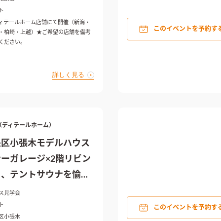
ト
ィテールホーム店舗にて開催（新潟・
このイベントを予約す
・柏崎・上越）★ご希望の店舗を備考
ください。
詳しく見る
ME（ディテールホーム）
央区小張木モデルハウス
ーガレージ×2階リビン
る、テントサウナを愉し
ス見学会
ト
このイベントを予約す
区小張木