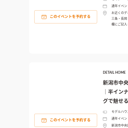
通年イベン
お近くのデ
このイベントを予約する
三条・長岡
欄にご記入
DETAIL HO
新潟市中
｜半インナ
グで魅せ
む家
モデルハウ
通年イベン
このイベントを予約する
新潟市中央