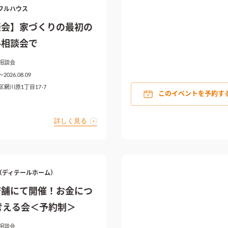
フルハウス
談会】家づくりの最初の
料相談会で
相談会
〜2026.08.09
網川原1丁目17-7
このイベントを予約す
詳しく見る
ME（ディテールホーム）
店舗にて開催！お金につ
考える会＜予約制＞
相談会