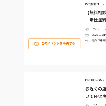
株式会社ユース
【無料相
一歩は無
セミナー・
2026.07.21
新潟市中央区
このイベントを予約する
DETAIL HO
お近くの
いてFPと
セミナー・