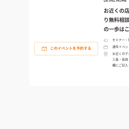
DETAIL HO
お近くの
り無料相談
の一歩はこ
セミナー・
通年イベン
このイベントを予約する
お近くのデ
三条・長岡
欄にご記入