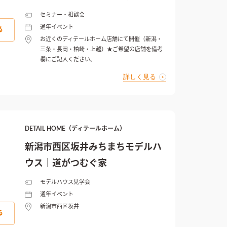
セミナー・相談会
通年イベント
る
お近くのディテールホーム店舗にて開催（新潟・
三条・長岡・柏崎・上越）★ご希望の店舗を備考
欄にご記入ください。
詳しく見る
DETAIL HOME（ディテールホーム）
新潟市西区坂井みちまちモデルハ
ウス｜道がつむぐ家
モデルハウス見学会
通年イベント
新潟市西区坂井
る