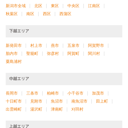
新潟市全域
北区
東区
中央区
江南区
秋葉区
南区
西区
西蒲区
下越エリア
新発田市
村上市
燕市
五泉市
阿賀野市
胎内市
聖籠町
弥彦村
阿賀町
関川村
粟島浦村
中越エリア
長岡市
三条市
柏崎市
小千谷市
加茂市
十日町市
見附市
魚沼市
南魚沼市
田上町
出雲崎町
湯沢町
津南町
刈羽村
上越エリア