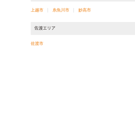
上越市
糸魚川市
妙高市
佐渡エリア
佐渡市