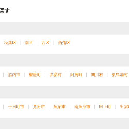
探す
秋葉区
南区
西区
西蒲区
胎内市
聖籠町
弥彦村
阿賀町
関川村
粟島浦村
十日町市
見附市
魚沼市
南魚沼市
田上町
出雲