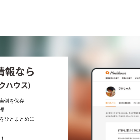
情報なら
クハウス)
実例を保存
理
アをひとまとめに
！