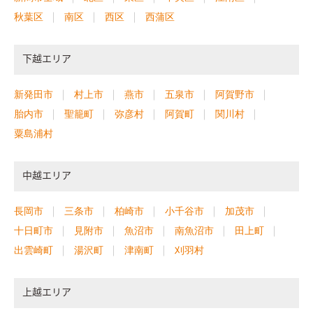
秋葉区
南区
西区
西蒲区
下越エリア
新発田市
村上市
燕市
五泉市
阿賀野市
胎内市
聖籠町
弥彦村
阿賀町
関川村
粟島浦村
中越エリア
長岡市
三条市
柏崎市
小千谷市
加茂市
十日町市
見附市
魚沼市
南魚沼市
田上町
出雲崎町
湯沢町
津南町
刈羽村
上越エリア