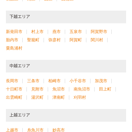
下越エリア
新発田市
村上市
燕市
五泉市
阿賀野市
胎内市
聖籠町
弥彦村
阿賀町
関川村
粟島浦村
中越エリア
長岡市
三条市
柏崎市
小千谷市
加茂市
十日町市
見附市
魚沼市
南魚沼市
田上町
出雲崎町
湯沢町
津南町
刈羽村
上越エリア
上越市
糸魚川市
妙高市