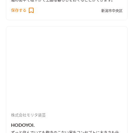
騒の街中で穏やかで上品な暮らしをおくることができます。
保存する
新潟市中央区
株式会社モリタ装芸
HODOYOI.
ずっと住んでいても飽きのこない家をコンセプトに大きさも仕