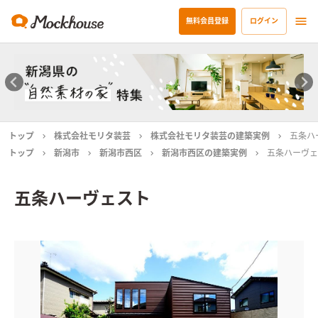
無料会員登録
ログイン
トップ
株式会社モリタ装芸
株式会社モリタ装芸の建築実例
五条ハ
トップ
新潟市
新潟市西区
新潟市西区の建築実例
五条ハーヴェ
五条ハーヴェスト