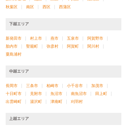
秋葉区
南区
西区
西蒲区
下越エリア
新発田市
村上市
燕市
五泉市
阿賀野市
胎内市
聖籠町
弥彦村
阿賀町
関川村
粟島浦村
中越エリア
長岡市
三条市
柏崎市
小千谷市
加茂市
十日町市
見附市
魚沼市
南魚沼市
田上町
出雲崎町
湯沢町
津南町
刈羽村
上越エリア